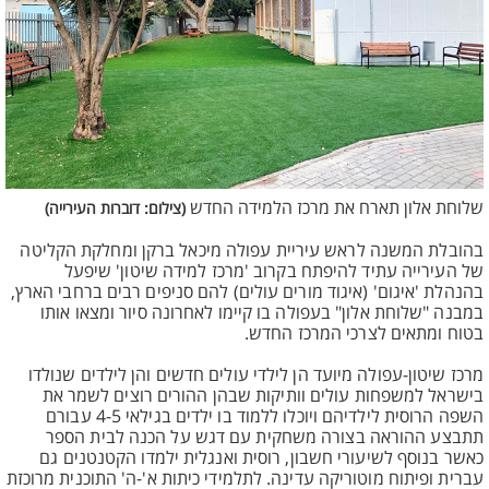
שלוחת אלון תארח את מרכז הלמידה החדש
(צילום: דוברות העירייה)
בהובלת המשנה לראש עיריית עפולה מיכאל ברקן ומחלקת הקליטה
של העירייה עתיד להיפתח בקרוב 'מרכז למידה שיטון' שיפעל
בהנהלת 'איגום' (איגוד מורים עולים) להם סניפים רבים ברחבי הארץ,
במבנה "שלוחת אלון" בעפולה בו קיימו לאחרונה סיור ומצאו אותו
בטוח ומתאים לצרכי המרכז החדש.
מרכז שיטון-עפולה מיועד הן לילדי עולים חדשים והן לילדים שנולדו
בישראל למשפחות עולים וותיקות שבהן ההורים רוצים לשמר את
השפה הרוסית לילדיהם ויוכלו ללמוד בו ילדים בגילאי 4-5 עבורם
תתבצע ההוראה בצורה משחקית עם דגש על הכנה לבית הספר
כאשר בנוסף לשיעורי חשבון, רוסית ואנגלית ילמדו הקטנטנים גם
עברית ופיתוח מוטוריקה עדינה. לתלמידי כיתות א'-ה' התוכנית מרוכזת