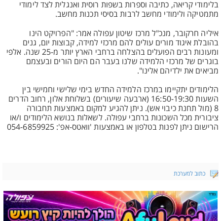
בלימודי קריאה, כתיבה וספרות בשפות רוסית ואנגלית לצד לימודי
מתמטיקה ולימודי מחשב לרבות בסיסי תכנות מחשב.
איליה חרקובר, מנכ"ל מרכז שיטון עפולה אמר: "הפרויקט הינו
בהובלת איגוד מורים עולים להם מרכזי למידה, קבוצות יום, גנים
ומעונות רבים הפועלים בהצלחה ברחבי הארץ יותר מ-25 שנה. אלפי
בוגרים של מרכזי הלמידה שלנו בעבר הם היום הורים ובעצמם
מביאים את ילדיהם אלינו".
הלימודים יתקיימו במרכז הלמידה החדש בימי שלישי וחמישי בין
השעות 16:50-19:30 (ארבעה שיעורים) בשלוחת אלון, רחוב הדרים
8 (מול תחנת כיבוי אש). ניתן להגיע למקום באמצעות תחבורה
ציבורית מכל השכונות ברחבי עפולה. לשאלות בנושא הלימודים ו/או
הרישום ניתן לפנות בטלפון או באמצעות 'וואטס-אפ': 054-6859925
כתוב למערכת