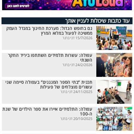
עוד כתבות שיכולות לעניין אותך
גם בחופש הגדול: מערכת החינוך במגדל העמק
ממשיכה לפעול במלוא המרץ
15/7/2026 דני ברנר
עפולה: עשרות תלמידים השתתפו ביריד החקר
השנתי
24/2/2026 דני ברנר
תכנית “בתי הספר המנגנים” בעפולה סיימה שני
עשורים מוצלחים של פעילות
24/11/2025 דני ברנר
עפולה: התלמידים איירו את ספר הילדים של שנת
ה-100
20/10/2025 דני ברנר