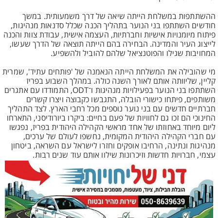
ההשתתפות במשלחת הייתה שיאה של דרך משמעותית. במשך
חודשים השתתפו בני הנוער בתהליך הכנה שכלל סדנאות מנהיגות,
פיתוח מיומנויות אישיות וחברתיות, העצמה אישית, עבודת צוות והכנה
לייצוג העיר והמדינה. הבחירה בהם הייתה תוצאה של הדרך שעשו,
המחויבות שגילו והפוטנציאל שלהם להוביל ולהשפיע.
מי שהובילה את המשלחת הייתה הנאמנה של 'פותחים עתיד', שמרית
קליין, שליוותה אותם לאורך השנה כולה. במהלך השבוע בפריז
השתתפו בני הנוער בפעילויות מנהיגות ו־ODT, התמודדו עם אתגרים
משותפים, פיתחו כישורי הובלה, התגבשו כקבוצה ויצרו קשרים
חברתיים חדשים עם בני נוער נוספים מכל רחבי הארץ. לצד התהליך
החינוכי הם זכו גם לחוויות של פעם בחיים: ביקרו ביורודיסני, התארחו
ליום מיוחד באחוזתו של אחד מראשי הקהילה היהודית בפריז, נפגשו
עם חברי הקהילה היהודית המקומית, נחשפו לעולם של ערכים,
מנהיגות ונתינה, הרחיבו אופקים וחזרו לישראל עם השראה, ביטחון
עצמי, חברויות חדשות וזיכרונות שילוו אותם עוד שנים רבות.