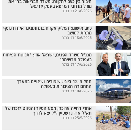
חיבור בין כאב לתקווה: משרד הבריאות בחן את
מודל מרחבי המרפא בעמק יזרעאל
21/6/2026 דני ברנר
כתב אישום: הסליק אקדח בתחתונים ואקדח נוסף
מתחת למושב
18/6/2026 דני ברנר
מנכ”ל משרד הפנים, ישראל אוזן: "תנופת הפיתוח
בעפולה מרשימה"
17/6/2026 דני ברנר
החל מ-12 ביוני: שיפורים ושינויים במערך
התחבורה הציבורית בעפולה
10/6/2026 דני ברנר
אחרי דחייה ארוכה, מסע הסיור והניווט לזכרו של
תא"ל ארז גרשטיין ז"ל יצא לדרך
25/5/2026 דני ברנר