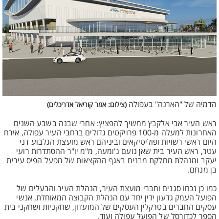
הדמיה של "הארנה" בעפולה
(צילום: אמר קוריאל אדריכלים)
ראש העיר אבי אלקבץ ממשיך להפציץ: אחרי שבנה בשבע השנים
האחרונות למעלה מ-100 פרויקטים גדולים ברחבי העיר עפולה, אירח
היום ראשי רשויות ופוליטיקאים וביניהם ראש מועצת הגלבוע דני
עטר, ראש העיר בית שאן נועם ג'ומעה, מ"מ יו"ר ההסתדרות רועי
יעקב ומנהלת מחלקת מבנים באגף ההקצאות של מפעל הפיס עירית
בן מנחם.
כמו כן נכחו סגנים וחברי מועצת העיר, הנהלת העיר והבעלים של
הפועל העמק גדעון ידין יחד עם הנהלת הקבוצה המאוחדת, אנשי
עסקים החברים בטרקלין העסקים של המועדון, שחקניות ושחקני בית
הספר לכדורסל של הפועל עפולה ועוד.