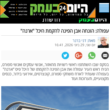
עפולה: הונחה אבן הפינה להקמת היכל "ארנה"
מאת: דני ברנר
יום שני, 29 ביוני 2026, 16:41
בטקס שבו השתתפו ראשי רשויות מהאזור, אנשי עסקים ואנשי ספורט,
הניח ראש העיר עפולה את אבן הפינה להקמתו של היכל פיס "ארנה"
בעפולה שעתיד לארח משחקי ספורט, קונצרטים, אירועי בידור, כנסים
מקצועיים, תערוכות ועוד