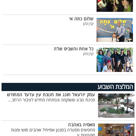
שלום כתה א׳
קרן כהן
כל אחת והשביס שלה
קרן כהן
המלצת השבוע
עמק יזרעאל חוגג את חנוכת עין עדעד המחודש
פנינת טבע ששוקמה ונפתחה מחדש לציבור הרחב...
מאסיה באהבה
מחפשים מסעדה בסגנון אסייתי? אוהבים סושי ומנות
מוקפצות ע...