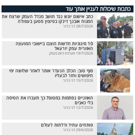
כתבות שיכולות לעניין אותך עוד
כתב אישום יוגש נגד תושב מגדל העמק שרצח את
המנוח אובנך דינקו בפיצוץ מטען בעפולה
28/7/2026 דני ברנר
10 מיגוניות חדשות הוצבו ביישובי המועצה
האזורית עמק יזרעאל
19/7/2026 מערכת היום בעמק
סוף טוב: הכלב הנעדר אותר לאחר שלושה ימי
חיפושים וחזר לבעליו
15/7/2026 דני ברנר
האוזניים נסתמות במטוס? כך תעברו את הטיסה
בלי כאבים
12/7/2026 דני ברנר
פותחים עתיד ודלתות לעולם
29/6/2026 דני ברנר