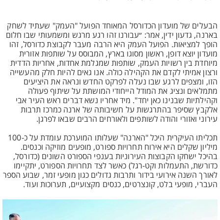
הבעלים של מועדון הכדורסל המאוחד הפועל "העמק" שעתיד לשחק
בארנה, גדעון ידין, אמר: ״עבורנו זהו רגע מרגש ומשמעותי שבו חלום
הופך למציאות. הפועל העמק היא הרבה מעבר לקבוצת כדורסל, זהו
מועדון יוצא דופן, ראשון מסוגו בארץ, המבוסס על שותפות אזורית
מיוחדת בין רשויות העמק, שותפות שמגלמת אחדות, אחריות הדדית
ורצון אמיתי לקדם את הקהילה כולה. אנו גאים להיות חלק מהעשייה
הזו, ומצפים לרגע שבו נעלה לפרקט החדש ונראה את היציעים
מתמלאים ונציג את המודל הייחודי המושתת על שיתוף פעולה
וקהילתיות שבנינו כאן יחד". מיד אחריו נשא דברים ראש העיר אבי
אלקבץ שסיפר בהתרגשות על חשיבותה של ארנה כמרכז תרבות
עירוני ואזורי והודה לשותפים ולאורחים הרבים שבאו לפרגן.
תכליתו העיקרית היכל "הארנה" שעלותו המוערכת עומדת על כ-100
מיליון שקלים היא אירוח תחרויות ספורט, מופעים מוזיקה וכנסים.
בהיכל ישחקו הקבוצות העירוניות בענפי הספורט השונים (כדורסל,
כדורשת, התעמלות וקט-רגל) כאשר לצד תחרויות הספורט, יתקיימו
לאורך השנה אירועי בידור ותרבות גדולים כגון מופעי זמר, שבוע הספר
העברי, מופעי בלט, קונצרטים, כנסים מקצועיים, תערוכות ועוד.