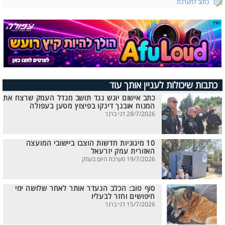
כתוב למערכת
כתבות שיכולות לעניין אותך עוד
כתב אישום יוגש נגד תושב מגדל העמק שרצח את
המנוח אובנך דינקו בפיצוץ מטען בעפולה
28/7/2026 דני ברנר
10 מיגוניות חדשות הוצבו ביישובי המועצה
האזורית עמק יזרעאל
19/7/2026 מערכת היום בעמק
סוף טוב: הכלב הנעדר אותר לאחר שלושה ימי
חיפושים וחזר לבעליו
15/7/2026 דני ברנר