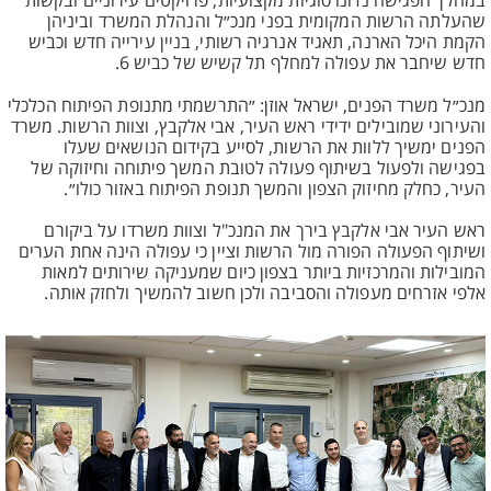
במהלך הפגישה נדונו סוגיות מקצועיות, פרויקטים עירוניים ובקשות
שהעלתה הרשות המקומית בפני מנכ״ל והנהלת המשרד וביניהן
הקמת היכל הארנה, תאגיד אנרגיה רשותי, בניין עירייה חדש וכביש
חדש שיחבר את עפולה למחלף תל קשיש של כביש 6.
מנכ״ל משרד הפנים, ישראל אוזן: ״התרשמתי מתנופת הפיתוח הכלכלי
והעירוני שמובילים ידידי ראש העיר, אבי אלקבץ, וצוות הרשות. משרד
הפנים ימשיך ללוות את הרשות, לסייע בקידום הנושאים שעלו
בפגישה ולפעול בשיתוף פעולה לטובת המשך פיתוחה וחיזוקה של
העיר, כחלק מחיזוק הצפון והמשך תנופת הפיתוח באזור כולו״.
ראש העיר אבי אלקבץ בירך את המנכ"ל וצוות משרדו על ביקורם
ושיתוף הפעולה הפורה מול הרשות וציין כי עפולה הינה אחת הערים
המובילות והמרכזיות ביותר בצפון כיום שמעניקה שירותים למאות
אלפי אזרחים מעפולה והסביבה ולכן חשוב להמשיך ולחזק אותה.