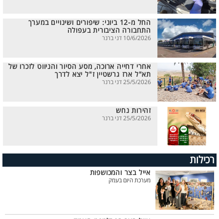
החל מ-12 ביוני: שיפורים ושינויים במערך
התחבורה הציבורית בעפולה
10/6/2026 דני ברנר
אחרי דחייה ארוכה, מסע הסיור והניווט לזכרו של
תא"ל ארז גרשטיין ז"ל יצא לדרך
25/5/2026 דני ברנר
זהירות נחש
25/5/2026 דני ברנר
רכילות
אייל בצר והמכושפות
מערכת היום בעמק