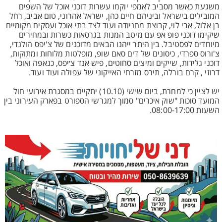
משגעת כאשר מסביב לאמפי יוקמו עשרות דוכני אוכל של השפים
המובילים בישראל וביניהם חיים כהן, ישראל אהרוני, טום אביב, רחל
בן אלול, אבי לוי, קבוצת מחניודה ועוד לצד בתי אוכל ועסקים מקומיים
שיקימו דוכני פופ אפ עם מיטב המנות בגרסאות כשרות ובמחירים
מיוחדים לפסטיבל. בין היתר ייהנו הבאים מדוכנים של צ'יפס הולנדי,
צ'ורוס ספרדי, כיסונים של דים סאם שופ, מופלטות מלוחות ומתוקות,
דוכני גלידות, שייקים ומיצים סחוטים, פיש אנד צ׳יפס, כנאפה ואוכל
דרוזי , קרם בורלה, תירס מזרחי האייקוני של עפולה ועוד ועוד.
יש לציין כי למחרת, ביום שישי (10.10) יתקיים במסגרת אירועי חול
המועד סוכות "שוק איכרים" סמוך למגרשי הספורט בפארק העירוני בין
השעות 08:00-17:00.