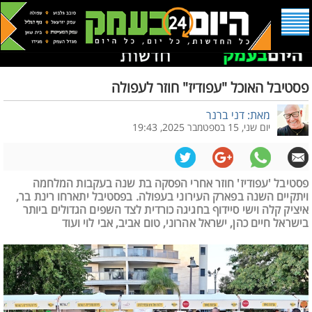
פסטיבל האוכל "עפודיז" חוזר לעפולה
מאת: דני ברנר
יום שני, 15 בספטמבר 2025, 19:43
פסטיבל 'עפודיז' חוזר אחרי הפסקה בת שנה בעקבות המלחמה
ויתקיים השנה בפארק העירוני בעפולה. בפסטיבל יתארחו רינת בר,
איציק קלה וישי סיידוף בחגיגה כורדית לצד השפים הגדולים ביותר
בישראל חיים כהן, ישראל אהרוני, טום אביב, אבי לוי ועוד