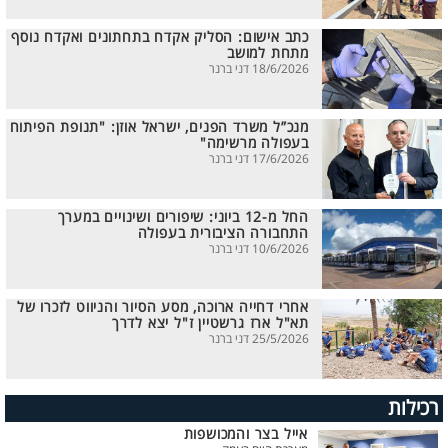
כתב אישום: הסליק אקדח בתחתונים ואקדח נוסף
מתחת למושב
18/6/2026 דני ברנר
מנכ”ל משרד הפנים, ישראל אוזן: "תנופת הפיתוח
בעפולה מרשימה"
17/6/2026 דני ברנר
החל מ-12 ביוני: שיפורים ושינויים במערך
התחבורה הציבורית בעפולה
10/6/2026 דני ברנר
אחרי דחייה ארוכה, מסע הסיור והניווט לזכרו של
תא"ל ארז גרשטיין ז"ל יצא לדרך
25/5/2026 דני ברנר
רכילות
אייל בצר והמכושפות