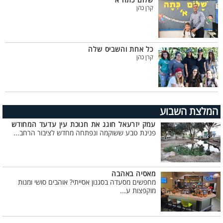
שלום כתה א׳
קרן כהן
כל אחת והשביס שלה
קרן כהן
המלצת השבוע
עמק יזרעאל חוגג את חנוכת עין עדעד המחודש
פנינת טבע ששוקמה ונפתחה מחדש לציבור הרחב...
מאסיה באהבה
מחפשים מסעדה בסגנון אסייתי? אוהבים סושי ומנות
מוקפצות ע...