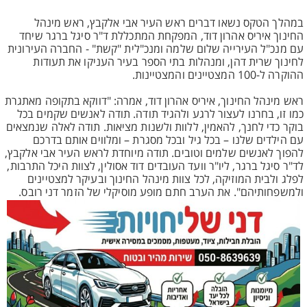
במהלך הטקס נשאו דברים ראש העיר אבי אלקבץ, ראש מינהל
החינוך איריס אהרון דוד, המפקחת המתכללת ד"ר סיגל ברגר שיחד
עם מנכ"ל העירייה שלום שלמה ומנכ"לית "קשת" - החברה העירונית
לחינוך שרית דהן, ומנהלות בתי הספר בעיר העניקו את תעודות
ההוקרה ל-100 המצטיינים והמצטיינות.
ראש מינהל החינוך, איריס אהרון דוד, אמרה: "דווקא בתקופה מאתגרת
כמו זו, בחרנו לעצור לרגע ולהגיד תודה. תודה לאנשים שקמים בכל
בוקר כדי לחנך, להאמין, ללוות ולשנות מציאות. תודה לאלה שנמצאים
עם הילדים שלנו – בכל גיל ובכל מסגרת – ומלווים אותם בדרכם
להפוך לאנשים שלמים וטובים. תודה מיוחדת לראש העיר אבי אלקבץ,
לד"ר סיגל ברגר, ליו"ר וועד העובדים דוד אסולין, לצוות היכל התרבות,
לפלג ולבית המוזיקה, לכל צוות מינהל החינוך ובעיקר למצטיינים
ולמשפחותיהם". את הערב חתם מופע מוסיקלי של הזמר דני רובס.