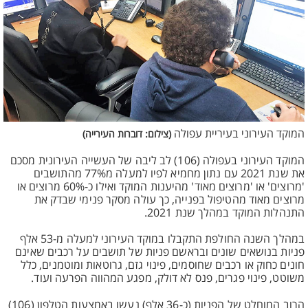
המוקד העירוני בעיריית עפולה
(צילום: דוברות העירייה)
המוקד העירוני בעפולה (106) לב ליבה של העשייה העירונית מסכם
את שנת 2021 עם נתון מחמיא לפיו למעלה מ77% מהתושבים
'מרוצים' או 'מרוצים מאוד' מהיענות המוקד ואילו כ-60% מרוצים או
מרוצים מאוד מהטיפול בפנייה, כך עולה מסקר פנימי שבדק את
התנהלות המוקד במהלך שנת 2021.
במהלך השנה החולפת התקבלו במוקד העירוני למעלה מ-53 אלף
פניות בנושאים שונים ובראשם פניות של תושבים על רכבים שאינם
חונים כחוק או רכבים שחוסמים, פינוי גזם, גרוטאות ומוטמנים, כלל
משוטט, פינוי פגרים, פנס לא דולק, מפגע המהווה הפרעה ועוד.
הרוב המוחלט של הפניות (כ-36 אלף) נעשו באמצעות הטלפון (106)