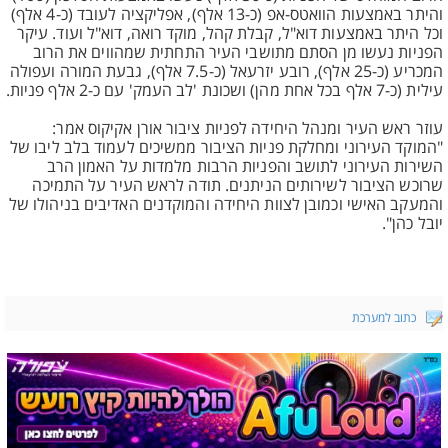
והיתר באמצעות הוואטס-אפ (כ-13 אלף), אפליקציה לעובד (כ-4 אלף)
וכל היתר באמצעות דוא"ל, קבלת קהל, מוקד רואה, דוא"ל ועוד. עיקר
הפניות נעשו מן הסתם מתושבי העיר התחתית שמהווים את הרוב
המכריע (כ-25 אלף), רובע יזרעאל (כ-7.5 אלף), גבעת המורה ועפולה
עילית (כ-7 אלף בכל אחת מהן) ושכונת 'לב העמק' עם כ-2 אלף פניות.
עוזר ראש העיר ומנהל היחידה לפניות ציבור אורן אקיקוס אמר:
"המוקד העירוני ומחלקת פניות הציבור ממשיכים לעמוד בלב ליבו של
השירות העירוני לתושב והפניות הרבות מלמדות על האמון הרב
שרוכש הציבור לשירותים הניתנים. תודה לראש העיר על התמיכה
והמעקב האישי וכמובן לצוות היחידה והמוקדנים האדיבים בניהולו של
יובל כהן".
כתוב למערכת