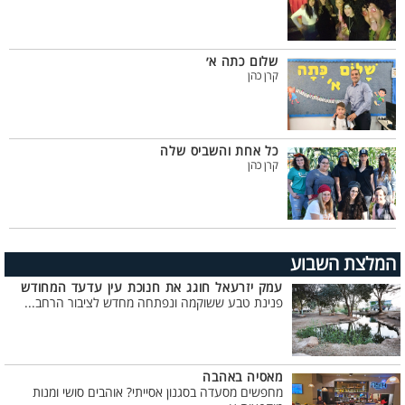
שלום כתה א׳
קרן כהן
כל אחת והשביס שלה
קרן כהן
המלצת השבוע
עמק יזרעאל חוגג את חנוכת עין עדעד המחודש
פנינת טבע ששוקמה ונפתחה מחדש לציבור הרחב...
מאסיה באהבה
מחפשים מסעדה בסגנון אסייתי? אוהבים סושי ומנות