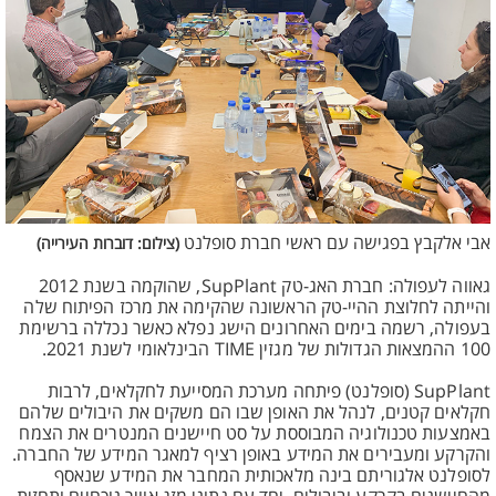
אבי אלקבץ בפגישה עם ראשי חברת סופלנט
(צילום: דוברות העירייה)
גאווה לעפולה: חברת האג-טק SupPlant, שהוקמה בשנת 2012
והייתה לחלוצת ההיי-טק הראשונה שהקימה את מרכז הפיתוח שלה
בעפולה, רשמה בימים האחרונים הישג נפלא כאשר נכללה ברשימת
100 ההמצאות הגדולות של מגזין TIME הבינלאומי לשנת 2021.
SupPlant (סופלנט) פיתחה מערכת המסייעת לחקלאים, לרבות
חקלאים קטנים, לנהל את האופן שבו הם משקים את היבולים שלהם
באמצעות טכנולוגיה המבוססת על סט חיישנים המנטרים את הצמח
והקרקע ומעבירים את המידע באופן רציף למאגר המידע של החברה.
לסופלנט אלגוריתם בינה מלאכותית המחבר את המידע שנאסף