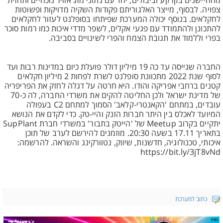
מהחיישנים בקרקע וביבולים, יחד עם נתוני מזג אוויר נוכחיים ותחזית
צפויה. לבסוף, מייצר האלגוריתם פקודות השקיה מדויקות ופשוטות
לחקלאים. בנוסף יכולה המערכת שפיתחו בסופלנט לעזור לחקלאים
להתכונן ולהתמודד עם פגעי אקלים, לשפר מדדי איכות כמו רמות סוכר
בפרי וללמוד את תגובת הצמח והפרי לשינויים בסביבה.
החברה שגייסה עד כה 19 מיליון דולר פועלת כיום במדינות רבות ועד
לסוף שנת 2022 מתכוונת סופלנט לשרת לפחות 2 מיליון חקלאים
קטנים ברחבי אפריקה והודו. היא חרטה על דגלה לחזק את הפריפריה
של מדינת ישראל ולכן החליטה להקים את משרדי החברה, לה כ-70
עובדים, במתחם 'הקאנטרי-קלאב' הסמוך למתחם C2 בעפולה
המיועד לאכלס בין היתר חברות הזנק והיי-טק. כדי לקדם את הנושא
יתקיים בקרוב Meetup של 'הייטק בתבור' במשרדי חברת SupPlant
בתאריך 17.11 בשעה 20:30. מוזמנים להירשם לערב של תוכן
איכותי, טכנולוגיה, חדשנות, שיווק, נטוורקינג והשראה. להרשמה:
https://bit.ly/3jT8vNd
כתוב למערכת