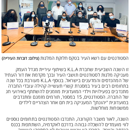
הסטודנטים עם רשא העיר בטקס חלוקת המלגות
(צילום: דוברות העירייה)
זו השנה השביעית שחברת K.L.A בשיתוף עיריית מגדל העמק
מעניקה מלגות לסטודנטים תושבי העיר ובכך מקדמת את דור העתיד
של המהנדסים והמדענים בישראל. בנוסף K.L.A מעורבת בכל שנה
בתחומים רבים בעיר במסגרת קשרי תעשייה קהילה עובדי החברה
מתנדבים בפעילויות וילדי המועדונית מוזמנים להשתתף באירועי חג
של החברה. הסטודנטים, 15 במספר, תורמים מזמנם ומתנדבים
במועדונית "יהונתן" המעניקה בית חם אחר הצהריים לילדים
ממשפחות מוחלשות.
השנה, לאור משבר הקורונה, התנדבו הסטודנטים בתחומים נוספים
לווי מועמדים להשכלה גבוהה בדרכם לאקדמיה, השתתפות בכנס