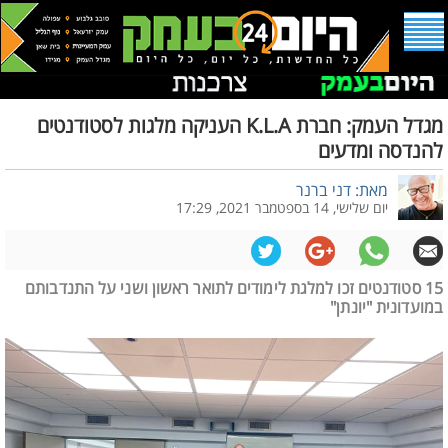
מגדל העמק: חברת K.L.A העניקה מלגות לסטודנטים
להנדסה ומדעים
מאת: דני ברנר
יום שלישי, 14 בספטמבר 2021, 17:29
15 סטודנטים זכו למלגת לימודים לתואר ראשון ושני על התנדבותם
במועדונית "יונתן"