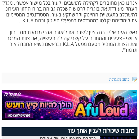
אנחנו כאן מחוברים לקהילה לתושבים ולעיר בכל מישור אפשרי. מגדל
העמק מעודדת את בוגריה לרכוש השכלה גבוהה ברוח החזון העירוני
להשתלב בתעשיית ההייטק ולהשתקע בעיר. הסטודנטים המסיימים
את לימודיהם יקלטו כמהנדסים במפעלי היי-טק ובהם K.L.A".
ראש העיר אלי ברדה ציין לשבח את ליאורה אדרי מנהלת מרכז הון
אנושי - צעירים והממונה על קשרי קהילה תעשייה, את צוות המרכז
ואת הצוות המוביל מטעם מפעל K.L.A ובראשם נשיא החברה אורי
תדמור".
כתוב למערכת
כתבות שיכולות לעניין אותך עוד
נבחרת המצטיינים של עפולה