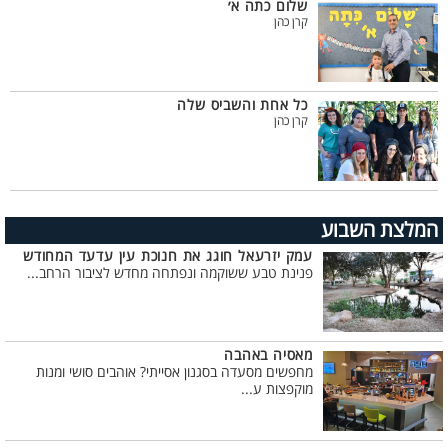
שלום כתה א׳
קרן כהן
כל אחת והשביס שלה
קרן כהן
המלצת השבוע
עמק יזרעאל חוגג את חנוכת עין עדעד המחודש
פנינת טבע ששוקמה ונפתחה מחדש לציבור הרחב...
מאסיה באהבה
מחפשים מסעדה בסגנון אסייתי? אוהבים סושי ומנות
מוקפצות ע...