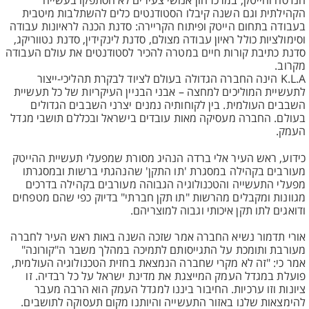
הנדסה והייטק, במרכז הון אנושי צעירים לא הסתפקו בעשייה
הקהילתית וגם השנה קיבלו הסטודנטים כלים להשתלבות מיטבית
בעבודה בתחום הייטק ופיתוח הקריירה: סדנת הכנה לראיונות עבודה
וסימולציות כולל ראיון עבודה מצולם, סדנת לינקידין, סדנת נטווריקג,
סדנת כתיבת קורות חיים במטרה להכיר לסטודנטים את עולם העבודה
מקרוב.
K.L.A הינה החברה הגדולה בעולם לציוד לבקרת תהליכי-ייצור
לתעשיית המוליכים למחצה – אבני הבניין העיקריות של כל תעשיית
השבבים העולמית. בין לקוחותיה נמנים יצרני השבבים הגדולים
בעולם. החברה מעסיקה מאות עובדים בישראל ובכללם תושבי מגדל
העמק.
כידוע, ראש העיר אלי ברדה הנהיג מסורת שמפעלי תעשיית ההייטק
מעורבים בקהילה במסגרת 'תו התקן' שהנהגתי ברשות ובמסגרתו
מפעלי התעשייה והטכנולוגיה הגבוהה מעורבים בקהילה בדרכים
מגוונות ומקבלים מהרשות "תו תקן חברתי" בדיוק כפי שהם מטפחים
ודואגים לתו תקן איכותי וגבוה למוצריהם.
אורי תדמור נשיא החברה אמר שזכה השנה באות ראש העיר לחברה
מעורבת ותומכת על התגייסותם לתמיכה במהלך משבר ה"קורונה"
אמר כי: "זה לא מקרי שחברה הנמצאת בחזית הטכנולוגיה העולמית,
פועלת במגדל העמק המייצגת את מדינת ישראל על כל רבדיה. זו
ציונות וזו ערכיות. החיבור ביננו למגדל העמק הוא הרבה מעבר
להימצאות שלנו באזור התעשייה והיותנו מקום תעסוקה לתושבים.