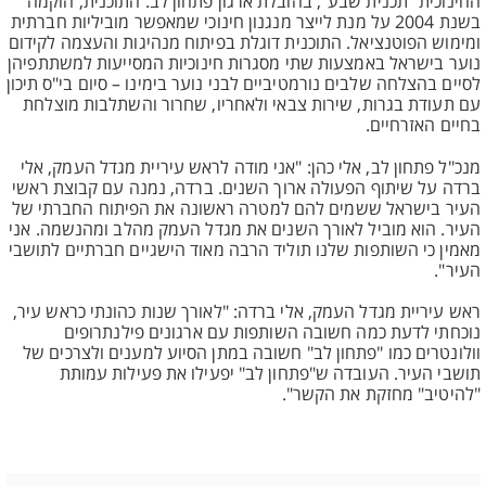
החינוכית "תכנית שבע", בהובלת ארגון פתחון לב. התוכנית, הוקמה
בשנת 2004 על מנת לייצר מנגנון חינוכי שמאפשר מוביליות חברתית
ומימוש הפוטנציאל. התוכנית דוגלת בפיתוח מנהיגות והעצמה לקידום
נוער בישראל באמצעות שתי מסגרות חינוכיות המסייעות למשתתפיהן
לסיים בהצלחה שלבים נורמטיביים לבני נוער בימינו – סיום בי"ס תיכון
עם תעודת בגרות, שירות צבאי ולאחריו, שחרור והשתלבות מוצלחת
בחיים האזרחיים.
מנכ"ל פתחון לב, אלי כהן: "אני מודה לראש עיריית מגדל העמק, אלי
ברדה על שיתוף הפעולה ארוך השנים. ברדה, נמנה עם קבוצת ראשי
העיר בישראל ששמים להם למטרה ראשונה את הפיתוח החברתי של
העיר. הוא מוביל לאורך השנים את מגדל העמק מהלב ומהנשמה. אני
מאמין כי השותפות שלנו תוליד הרבה מאוד הישגיים חברתיים לתושבי
העיר".
ראש עיריית מגדל העמק, אלי ברדה: "לאורך שנות כהונתי כראש עיר,
נוכחתי לדעת כמה חשובה השותפות עם ארגונים פילנתרופים
וולונטרים כמו "פתחון לב" חשובה במתן הסיוע למענים ולצרכים של
תושבי העיר. העובדה ש"פתחון לב" יפעילו את פעילות עמותת
"להיטיב" מחזקת את הקשר".