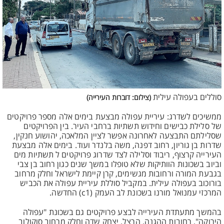
סוללים בעפולה עילית
(צילום: דוברות העירייה)
ממשיכים לשדרג: עיריית עפולה מבצעת בימים אלה מספר פרויקטים
של סלילת כבישים וחידוש תשתיות ברחבי העיר. בין הפרויקטים
שסלילתם התבצעה לאחרונה אפשר לציין המלאכה, יהושוע חנקין,
שדרות בן גוריון, רחוב דפנה, משה בלנדר ועוד. בימים אלה מבצעת
העירייה קרצוף, ריבוד וסלילה לצד שדרוג פרויקטים ל תשתיות מים
וביוב בשכונות הוותיקות שלא טופלו במשך שנים כגון רחוב בן צבי
בגבעת המורה ורחובות מגשימים, קרן קיימת לישראל וחלק מרחוב
בורוכוב בעפולה עילית. במקביל סוללת עיריית עפולה את הכביש
המרכזי עמנואל מורנו בשכונת לב העמק (c1) החדשה.
בהמשך מתעתדת העירייה לבצע פרויקטים גם בשכונת "עפולה
הירוקה", רחובות ההגנה, הרצל, יצחק שדה וחלק מרחוב סוקולוב