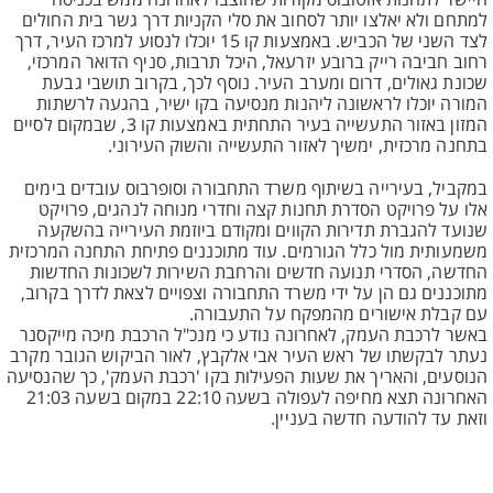
היישר לתחנות אוטובוס מקורות שהוצבו לאחרונה ממש בכניסה
למתחם ולא יאלצו יותר לסחוב את סלי הקניות דרך גשר בית החולים
לצד השני של הכביש. באמצעות קו 15 יוכלו לנסוע למרכז העיר, דרך
רחוב חביבה רייק ברובע יזרעאל, היכל תרבות, סניף הדואר המרכזי,
שכונת גאולים, דרום ומערב העיר. נוסף לכך, בקרוב תושבי גבעת
המורה יוכלו לראשונה ליהנות מנסיעה בקו ישיר, בהגעה לרשתות
המזון באזור התעשייה בעיר התחתית באמצעות קו 3, שבמקום לסיים
בתחנה מרכזית, ימשיך לאזור התעשייה והשוק העירוני.
במקביל, בעירייה בשיתוף משרד התחבורה וסופרבוס עובדים בימים
אלו על פרויקט הסדרת תחנות קצה וחדרי מנוחה לנהגים, פרויקט
שנועד להגברת תדירות הקווים ומקודם ביוזמת העירייה בהשקעה
משמעותית מול כלל הגורמים. עוד מתוכננים פתיחת התחנה המרכזית
החדשה, הסדרי תנועה חדשים והרחבת השירות לשכונות החדשות
מתוכננים גם הן על ידי משרד התחבורה וצפויים לצאת לדרך בקרוב,
עם קבלת אישורים מהמפקח על התעבורה.
באשר לרכבת העמק, לאחרונה נודע כי מנכ"ל הרכבת מיכה מייקסנר
נעתר לבקשתו של ראש העיר אבי אלקבץ, לאור הביקוש הגובר מקרב
הנוסעים, והאריך את שעות הפעילות בקו 'רכבת העמק', כך שהנסיעה
האחרונה תצא מחיפה לעפולה בשעה 22:10 במקום בשעה 21:03
וזאת עד להודעה חדשה בעניין.