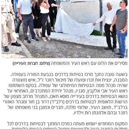
מסירים את הלוט עם ראש העיר והמשפחה
(צילום: דוברות העירייה)
בשעה טובה נחנך מרכז בטיחות בדרכים בגבעת המורה בעפולה.
המבנה, ינציח את זכרו ופועלו של מיכאל רוזנר ז"ל, איש משטרה
שהיה מנהל מטה הבטיחות המיתולוגי של עפולה. בטקס השתתפו
ראש העיר אבי אלקבץ, סגניו, מנהל יחידת המתנדבים, האחראי על
נושא הבטיחות בדרכים בעירייה מוסא חאכו, המנהל מרחב מצפון של
הרשות הלאומית לבטיחות בדרכים (רלב"ד) דרור בן חור ומנהל האזורי
ברלב"ד, תושב העיר, שלומי מלכה, חברים וכמובן בני משפחתו של
רוזנר ובהם אלמנתו רות וילדיו.
המקום המחודש ישמש מעתה כמרכז המחנך לבטיחות בדרכים לכל