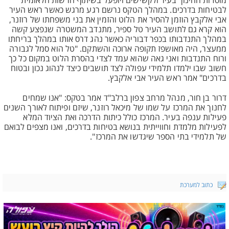
מוסדות החינוך בעיר ולקשישים ויופעל בשיתוף הרשות הלאומית
לבטיחות בדרכים. במהלך הטקס נרשם רגע מרגש כאשר ראש העיר
אבי אלקבץ הוזמן להסיר את הלוט והזמין את בני משפחתו של רוזנר,
הוא קרא גם לתושב העיר טל ספיר, מתנדב המשטרה שנפצע קשה
במהלך התנדבותו בכפר דבוריה כאשר נהג דרס אותו במהלך בריחתו
ממעצר, היה מאושפז תקופה ארוכה והשתקם. "טל הוא סמל לגבורה
ורוח התנדבות ואני גאה שהוא עמד לצדי בהסרת הלוט במקום כל כך
חשוב שבו ילמדו תלמידי עפולה לצד תושבים כיצד לנהוג נכון ובטוח
בדרכים" אמר ראש העיר אבי אלקבץ.
דרור בן חור, מנהל מרחב צפון ברלב"ד אמר בטקס: "אנו שמחים
לחנוך את המרכז על שמו של מיכאל רוזנר, שיזם ופיתוח לאורך השנים
פעילות ענפה בעיר. המרכז כולל כיתות הדרכה ואת הציוד המלא
לפעילות מלמדת וחווייתית בנושא בטיחות בדרכים, ואנו מצפים לבואם
של תלמידי בתי הספר שיגדשו את המרכז".
כתוב למערכת