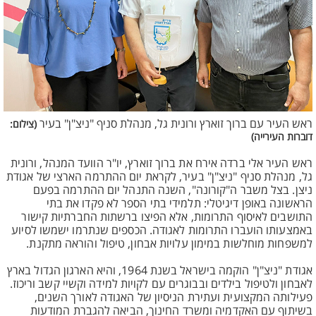
ראש העיר עם ברוך זוארץ ורונית גל, מנהלת סניף "ניצ"ן" בעיר
(צילום:
דוברות העירייה)
ראש העיר אלי ברדה אירח את ברוך זוארץ, יו"ר הוועד המנהל, ורונית
גל, מנהלת סניף "ניצ"ן" בעיר, לקראת יום ההתרמה הארצי של אגודת
ניצן. בצל משבר ה"קורונה", השנה התנהל יום ההתרמה בפעם
הראשונה באופן דיגיטלי: תלמידי בתי הספר לא פקדו את בתי
התושבים לאיסוף התרומות, אלא הפיצו ברשתות החברתיות קישור
באמצעותו הועברו התרומות לאגודה. הכספים שנתרמו ישמשו לסיוע
למשפחות מוחלשות במימון עלויות אבחון, טיפול והוראה מתקנת.
אגודת "ניצ"ן" הוקמה בישראל בשנת 1964, והיא הארגון הגדול בארץ
לאבחון ולטיפול בילדים ובבוגרים עם לקויות למידה וקשיי קשב וריכוז.
פעילותה המקצועית ועתירת הניסיון של האגודה לאורך השנים,
בשיתוף עם האקדמיה ומשרד החינוך, הביאה להגברת המודעות