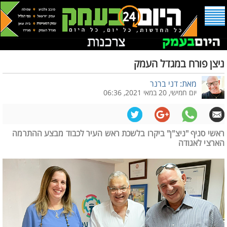
ניצן פורח במגדל העמק
מאת: דני ברנר
יום חמישי, 20 במאי 2021, 06:36
ראשי סניף "ניצ"ן" ביקרו בלשכת ראש העיר לכבוד מבצע ההתרמה
הארצי לאגודה