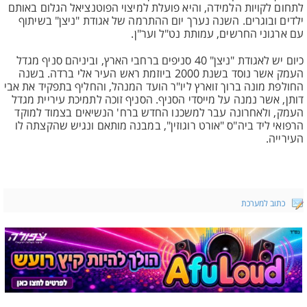
לתחום לקויות הלמידה, והיא פועלת למיצוי הפוטנציאל הגלום באותם
ילדים ובוגרים. השנה נערך יום ההתרמה של אגודת "ניצן" בשיתוף
עם ארגוני החרשים, עמותת נט"ל וער"ן.
כיום יש לאגודת "ניצן" 40 סניפים ברחבי הארץ, וביניהם סניף מגדל
העמק אשר נוסד בשנת 2000 ביוזמת ראש העיר אלי ברדה. בשנה
החולפת מונה ברוך זוארץ ליו"ר הועד המנהל, והחליף בתפקיד את אבי
דותן, אשר נמנה על מייסדי הסניף. הסניף זוכה לתמיכת עיריית מגדל
העמק, ולאחרונה עבר למשכנו החדש ברח' הנשיאים בצמוד למוקד
הרפואי ליד ביה"ס "אורט רוגוזין", במבנה מותאם ונגיש שהקצתה לו
העירייה.
כתוב למערכת