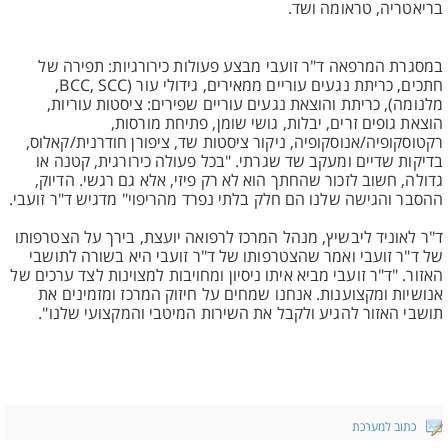
בריאטריה, טראומה ושד.
במסגרת המרפאה ד"ר זועבי מבצע פעולות כירורגיות: תפירה של
חתכים, כריתת נגעים עוריים ממאירים, גידולי עור (BCC, SCC,
מלנומה), כריתת והוצאת נגעים עוריים שפירים: ציסטות עוריות,
הוצאת גופים זרים, יבלות, גושי שומן, פתיחת מורסות,
רקטוסקופיה/אנוסקופיה, ניקור ציסטות שד, ציפורן חודרנית/קאלוס,
בדיקות שדיים ומעקב שד שגרתי. "בכל פעולה כירורגית, קטנה או
גדולה, חשוב לזכור שהחתך הוא לא רק פיזי, אלא גם רגשי. הדיוק,
ההסבר והגישה שלנו הם חלק בלתי נפרד מהריפוי" מדגיש ד"ר זועבי.
ד"ר לאוניד ליבשיץ, מנהל המרכז לרפואה יועצת, בירך על הצטרפותו
של ד"ר זועבי ואמר שהצטרפותו של ד"ר זועבי היא בשורה לתושבי
האזור. "ד"ר זועבי מביא איתו ניסיון ומחויבות למצוינות לצד ערכים של
אנושיות ומקצוענות. אנחנו שמחים על חיזוק המרכז ומזמינים את
תושבי האזור להגיע ולקבל את השירות המיטבי והמקצועי שלנו".
כתוב למערכת