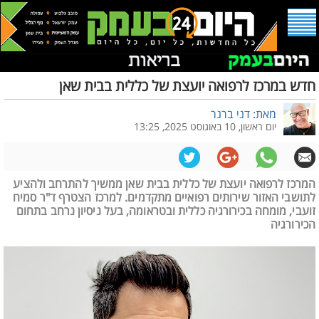
חדש במרכז לרפואה יועצת של כללית בבית שאן
מאת: דני ברנר
יום ראשון, 10 באוגוסט 2025, 13:25
המרכז לרפואה יועצת של כללית בבית שאן ממשיך להתרחב ולהציע
לתושבי האזור שירותים רפואיים מתקדמים. למרכז הצטרף ד"ר סמיח
זועבי, מומחה בכירורגיה כללית ובטראומה, בעל ניסיון נרחב בתחום
הכירורגיה