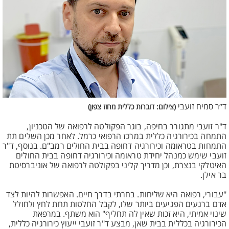
ד״ר סמיח זועבי
(צילום: דוברות כללית מחוז צפון)
ד"ר זועבי מתגורר בחיפה, בוגר הפקולטה לרפואה של הטכניון,
התמחה בכירורגיה כללית במרכז הרפואי כרמל. לאחר מכן השלים תת
התמחות בטראומה וכירורגיה דחופה בבית החולים רמב"ם. בנוסף, ד"ר
זועבי שימש כמנהל יחידת טראומה וכירורגיה דחופה בבית החולים
האיטלקי בנצרת, וכן מדריך קליני בפקולטה לרפואה של אוניברסיטת
בר אילן.
"עבורי, רפואה היא שליחות. בחרתי בדרך חיים. האפשרות להיות לצד
אדם ברגעים הפגיעים ביותר שלו, לקבל החלטות תחת לחץ ולחולל
שינוי אמיתי, היא זכות שאין לה תחליף" הוא משתף. במרפאת
הכירורגיה בכללית בבית שאן, מבצע ד"ר זועבי ייעוץ כירורגיה כללית,