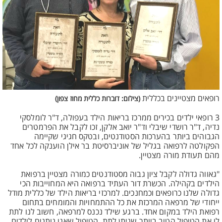
רופאים מצטיינים בכללית
(צילום: דוברות כללית מחוז צפון)
3 רופאי ילדים בכירים ממרכז בריאות הילד בעפולה, ד"ר לומלסקי
נדיה, ד"ר רושדי שיבלי וד"ר יואב אלקן, זכו לקבל את הפרמטרים
הגבוהים ביותר בהערכות הסטודנטים, ובטקס חגיגי שקיימה
הפקולטה לרפואה בגליל של אוניברסיטת בר אילן הוענקה לכל אחד
מהם תעודת מורה מצטיין.
"גאווה גדולה לקבל ציון גבוה מסטודנטים כמורה מצטיין ברפואת
הילדים בקהילה. הכשרת דור העתיד ברפואה היא המחוייבות הכי
גדולה שלנו כרופאים וכמחנכים. למרכזי בריאות הילד של כללית מודל
ייחודי של מרפאה המרכזת את כל ההתמחויות והמומחים בתחום
רפואת הילד במקום אחד. ברגע שילד נכנס למרפאה, חשוב לנו לתת
לו את הטיפול הטוב ביותר שניתן לתת. הטיפול שאנו נותנים לילדים