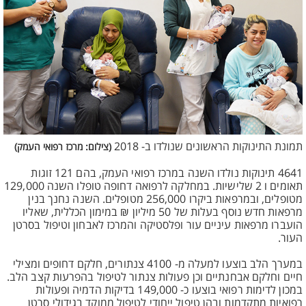
תמונת התינוקות הראשונים שנולדו ב- 2018
(צילום: מרכז רפואי העמק)
4641 תינוקות נולדו השנה במרכז רפואי העמק, בהם 121 זוגות
תאומים ו 2 שלישיות. במחלקה לרפואה דחופה טופלו השנה 129,000
מטופלים, ובמרפאות ביקרו 256,000 מטופלים. השנה נחנך בנין
מרפאות חדש נוסף בעלות של 50 מיליון ₪ במימון הכללית, שאליו
הועברו מרפאות עיניים עור ופלסטיקה והמרכז לאבחון וטיפול בסרטן
העור.
במערך הלב בוצעו למעלה מ- 4100 צנתורים, חלקם דחופים ומצילי
חיים וחלקם אבחנתיים וכן פעולות צנתור לטיפול בהפרעות קצב הלב.
במכון לדימות רפואי בוצעו כ- 149,000 בדיקות הדמיה ופעולות
רפואיות מתקדמות ובהן טיפול ייחודי לטיפול ממוקד בגידולי סרטן