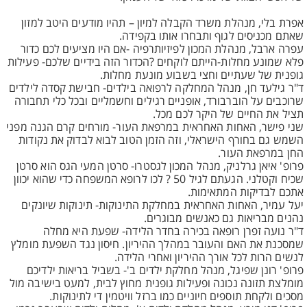
אפרת בלי, מנהלת משרד הקבלה למיון – תהיו מודעים היטב למזון
שאתם מכניסים לגוף ותבחרו אותו בקפידה.
עפרה ארבל, מנהלת המכון לפיזיותרפיה -אם היו מציעים לכם כדור
פלא שמונע מחלות-הייתם לוקחים ?הכדור הזה בידיים שלכם- פעילות
גופנית של שעתיים וחצי בשבוע מונעת מחלות.
ד"ר גילעד חן, מנהל המחלקה לרפואה בילדים- חבישת קסדה לילדים
שרוכבים על הוברבורד, אופניים רגילים וחשמליים ובכל כלי תחבורה
תציל את החיים של היקר לכם מכל.
שני פישר, האחות האחראית במרפאת העור- מורחים קרם הגנה מפני
השמש גם בחורף הישראלי, וזה הזמן הטוב לבוא לבדוק את נקודות
החן במרפאת העור.
פרופ' איאן גרלניק, מנהל המכון לגסטרו- סרטן המעי הגס הוא סרטן
שכיח וקטלני. הגעתם לגיל 50 ? לכו לרופא המשפחה כדי שהוא יכוון
אתכם לבדיקות המתאימות.
יעל עמיר, האחות האחראית במחלקת התינוקות- תינוקות שיונקים
נהנים מבריאות גם כאנשים מבוגרים.
ד"ר נועה זפרן רופאה בכירה בחדר הלידה- שפעת היא מחלה
שמסכנת את האם והעובר במהלך ההיריון. חיסון נגד השפעת מומלץ
לנשים הרות לכל אורך ההיריון ואחרי הלידה.
פרופ' רונן שפיגל, מנהל מחלקת ילדים ב'- בשביל בריאות ילדיכם
מומלצת תזונה נכונה ופעילות גופנית מחוץ לבית, למעט בישיבה מול
מסכים ולקחת תוספים חיוניים כמו ברזל וויטמין די לתינוקות.