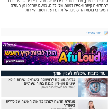
פרופ' דני מירון, מנהל מחלקת ילדים א'- מחלות ילדים שבעבר גרמו
לתחלואה קשה ואפילו למוות של ילדים, כמעט שחלפו מן העולם
המערבי בזכות החיסונים. אל תוותרו על חיסוני הילדות.
כתוב למערכת
עוד כתבות שיכולות לעניין אותך
כללית משיקה לראשונה בישראל: שירות רופאי
עיניים און-ליין מענה בתוך שעתיים
6/7/2026 מערכת היום בעמק
מנהלת חדשה למרכז בריאות האישה של כללית
בעפולה