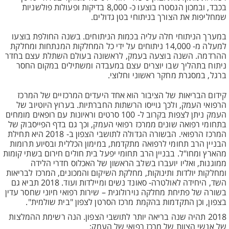
בכבד, ובמכון הגסטרו בוצעו כ- 8,000 בדיקות ופעולות פולשניות
שמחליפות את הצורך בניתוחי בטן גדולים.
במערך הניתוחי חלה עליה בכמות הניתוחים. בשנה החולפת בוצעו
למעלה מ- 14,000 ניתוחים על ידי כל המחלקות המנתחות ומחלקת
ההרדמה. השנה בוצעה בעמק, לראשונה בעולם השתלת עצם בחדר
ניתוח בתהליך שבו יוצרים עצם במעבדה ומשתילים במקום החסר
ברגל, במסגרת מחקר ראשוני וחלוצי.
קידום הבריאות של הציבור הוא אחד היעדים המרכזיים של המרכז
הרפואי העמק, ולכך גוייסו הרשתות החברתיות. בערוץ היוטיוב של
העמק ניתן לצפות בקרוב ל- 100 סרטים וראיונות עם רופאים מומחים
בתחומי רפואה שונים ממרכז רפואי העמק, וכך גם בדף הפייסבוק של
המרכז הרפואי. הבשורה הגדולה לתושבי הצפון ב- 2018 היא תחילת
הבניין הרב תחומי לרפואה מתקדמת, במימון הכללית ובסיוע תרומות
מהארץ ומחו"ל. בבניין הרב תחומי יפעל בית חולים חירום בשתי קומות
ממוגנות, ואליו יועברו בשלב הראשון של האכלוס חדרי הלידה
ומחלקות יולדות ותינוקות, מחלקת השיקום והמכונים, המרכז לבריאות
השד, היחידה לאולטרה- סאונד נשים ומיילדות ועוד. 2018 תביא גם
בשורה של פתיחת מחלקה נוירולוגית – שירות רפואי חיוני שחסר עדין
בצפון, וכן התקדמות בהקמת מרכז הסרטן לצפון "בית שולמית".
2018 תהיה שנה בריאה יותר לתושבי הצפון. הנה רשימת ההמלצות
של אנשי הצוות של מרכז רפואי של העמק: