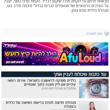
מבואות חרמון על הקמת מרכז שיקום לגליל. הקמת מרכז נוסף, יענה
על הצרכים הרפואיים של מטופלים הגרים בגליל" סיכמה מירב גוט,
מנהלת כללית מחוז צפון.
כתוב למערכת
עוד כתבות שיכולות לעניין אותך
כללית משיקה לראשונה בישראל: שירות רופאי
עיניים און-ליין מענה בתוך שעתיים
6/7/2026 מערכת היום בעמק
מנהלת חדשה למרכז בריאות האישה של כללית
בעפולה