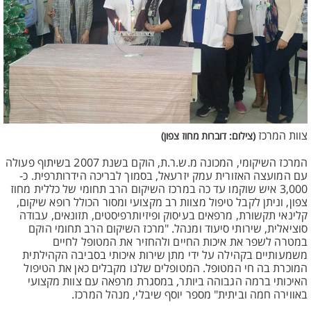
צוות המרכז
(צילום: דוברות מחוז צפון)
המרכז השיקומי, המכונה מ.ש.ר.ת, הוקם בשנת 2007 בשיתוף פעולה
עם המועצה האזורית עמק יזרעאל, בסמוך לבריכה הידרותרפית. כ-
3,000 איש שוקמו עד כה במרכז השיקום הרב תחומי של כללית מחוז
צפון, וניתן לקבל טיפול מצוות רב מקצועי ומסור הכולל רופא שיקום,
קלינאי תקשורת, מרפאים בעיסוק ופיזיותרפיסטים, תזונאים, עבודה
סוציאלית, שירותי סיעוד ומנהל. "מרכז השיקום הרב תחומי הוקם
במטרה לשפר את איכות החיים ולהחזיר את המטופל לחיים
משמעותיים בקהילה על ידי מתן שירות איכותי בסביבה הקהילתית
המוכרת בה חי המטופל. המטופלים שלנו מקבלים כאן את הטיפול
האיכותי ברמה הגבוהה ביותר, במסגרת מרפאה עם צוות מקצועי
באווירה חמה וביתית" מספר יוסף שיבלי, מנהל המרכז.