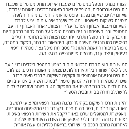
הצוות במרכז מטפל במטופלים שעברו אירוע מוחי, מטופלים שעברו
ניתוחים אורתופדים, מטופלים לאחר תאונות דרכים ותאונות עבודה,
שיקום ילדים, שיקום נפגעי פוסט טראומה והמרכז מהווה חלופה
מצוינת לשיקום באשפוז. "מטופל שעבר אירוע מוחי יגיע למרכז
השיקום ויעבור אבחון והערכה על ידי הצוות. לאחר האבחון יחד עם
המטופל ובני משפחתו בונים תוכנית טיפול על מנת לחזור לתפקוד יום
יומי בהקדם. המטופל מתרגל יחד עם הצוות הרב תחומי תרגילים
בסיסיים כמו תרגילי חשיבה וזיכרון, הימצאות במרחב, תפקוד במטבח,
טיפול בדיבור והתאמת התזונה" מסבירות מיכל נצר, מנהלת ריפוי
בעיסוק וניצה קנר, מנהלת פיזיותרפיה במ.ש.ר.ת.
המ.ש.ר.ת הוא המרכז הרפואי היחיד בצפון המטפל בילדים ובני נוער
מגיל 18-3 שחוו חבלות או מחלות כתוצאה מתאונות דרכים, נפילות,
ניתוחים ופגיעות אורתופדיות וזקוקים לשיקום. לדברי מאיה לרנר
שיכורי, מנהלת היחידה להמשך טיפול, "במרכז השיקום אנו עובדים
עם הילדים על מנת להשיג את התפקוד הטוב ביותר ועוזרים לילדים
להשתלב חזרה בבית ובבית הספר״.
״הקמת מרכז השיקום בקהילה נתנה מענה רפואי ומקצועי לתושבי
האזור, קרוב לבית, בסביבה תומכת ובקרבת בני המשפחה והחברים,
ומאפשרת למטופלים שלנו באזור לקבל את השירות הרפואי באיכות
רפואית גבוהה ביותר בלי להפסיק את השגרה היומיומית שלהם.
לאחרונה נחתם הסכם בין שירותי בריאות כללית ומועצה אזורית