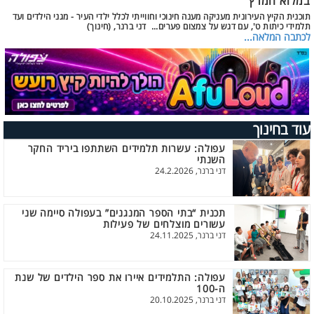
במלוא המרץ
תוכנית הקיץ העירונית מעניקה מענה חינוכי וחווייתי לכלל ילדי העיר - מגני הילדים ועד
תלמידי כיתות ט', עם דגש על צמצום פערים... דני ברנר, (חינוך)
לכתבה המלאה...
עוד בחינוך
עפולה: עשרות תלמידים השתתפו ביריד החקר
השנתי
דני ברנר, 24.2.2026
תכנית “בתי הספר המנגנים” בעפולה סיימה שני
עשורים מוצלחים של פעילות
דני ברנר, 24.11.2025
עפולה: התלמידים איירו את ספר הילדים של שנת
ה-100
דני ברנר, 20.10.2025