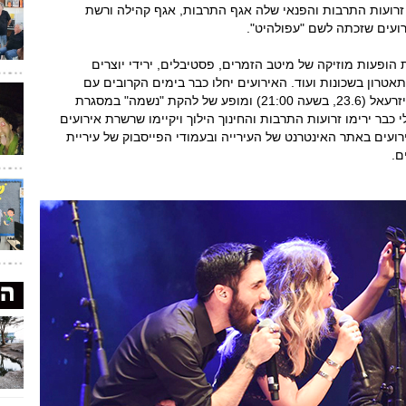
 זרועות התרבות והפנאי שלה אגף התרבות, אגף קהילה ורשת
רועים שזכתה לשם "עפולהיט".
הופעות מוזיקה של מיטב הזמרים, פסטיבלים, ירידי יוצרים
תאטרון בשכונות ועוד. האירועים יחלו כבר בימים הקרובים עם
מסיבת פתיחת הקיץ לנוער"במרכז הנוער ברובע יזרעאל (23.6, בשעה 21:00) ומופע של להקת "נשמה" במסגרת
(28.6, בשעה 21:00). בחודש יולי כבר ירימו זרועות התרבות והחינוך הילוך ויקיימו שרשרת אירועים
ירועים באתר האינטרנט של העירייה ובעמודי הפייסבוק של עיריית
ם.