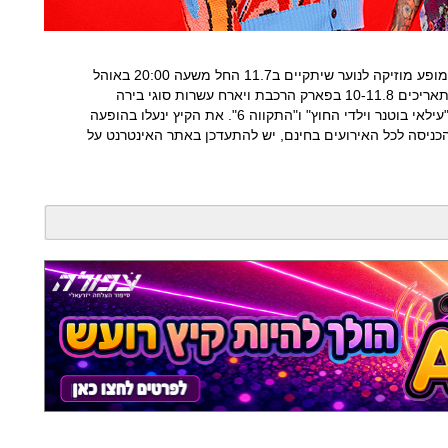
בגזרת האמנים יגיעו הקיץ לעפולה הזמר 'איזי' במופע מוזיקה לנוער שיתקיים ב11.7 החל משעה 20:00 באוהל
המופעים. במסגרת 'פסטיבל הבירה' שיתקיים בתאריכים 10-11.8 בפארק הרכבת ויארח עשרות סוגי בירה
ופודטראקס יופיעו מיטב הדי-ג'ייס והלהקות של "עילאי בוטנר וילדי החוץ" ו"התקווה 6". את הקיץ ינעלו בהופעה
הכניסה לכל האירועים בחינם, יש להתעדכן באתר האינטרנט על