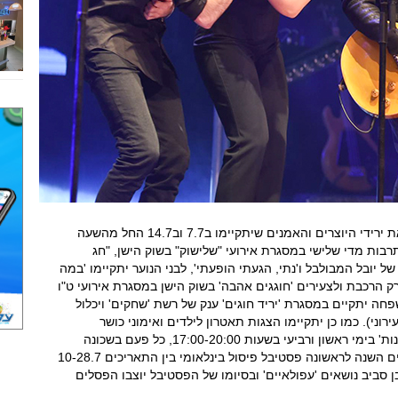
במסגרת האירועים שאסור לפספס חשוב לציין את ירידי היוצרים והאמנים שיתקיימו ב7.7 וב14.7 החל מהשעה
ותרבות מדי שלישי במסגרת אירועי "שלישוק" בשוק הישן, "חג
ולל הופעות של יובל המבולבל ו'נתי, הגעתי הופעתי', לבני הנוער יתקיימו 'במה
וער' מדי יום ראשון בשעה 21:00 בפארק הרכבת ולצעירים 'חוגגים אהבה' בשוק הישן במסגרת אירועי ט"ו
רוע נוסף לכל המשפחה יתקיים במסגרת 'יריד חוגים' ענק של רשת 'שחקים' ויכלול
ילדים מיקי (18.8, בפארק העירוני). כמו כן יתקיימו הצגות תאטרון לילדים ואימוני כושר
למבוגרים בשכונות במסגרת אירועי 'פוקוס בשכונות' בימי ראשון ורביעי בשעות 17:00-20:00, כל פעם בשכונה
אחרת (יש לעקוב אחר הפרסומים). בנוסף, יתקיים השנה לראשונה פסטיבל פיסול בינלאומי בין התאריכים 10-28.7
סביב נושאים 'עפולאיים' ובסיומו של הפסטיבל יוצבו הפסלים