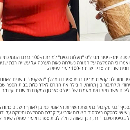
גאווה למערכת החינוך בעפולה ולבית הספר מעלות ניסים: המורה ורד אופנהיימר-דיטור מב
ה ואמרו כי ההמלצה על המורה נשלחה כאות הערכה על עשייה רבת שנים
ה סביב שנת ה-100 לעיר עפולה.
פון ומובילת קהילת מורים בבית ספרנו במהלך "השקפה". בשנים האחרונ
דיות לחיבור בין תחומי, הובילה את המרכז לאדריכלות בבית הספר שם
ליכים אשר חיזקו את מעמדו של ביה"ס כארגון המקדם חדשנות וקידמה ב
סניף "בני עקיבא" בתקופת השירות הלאומי וכמובן לאורך השנים כמורה
 אישי למפקח ביה"ס ד"ר שלום אדרי על קבלת ההמלצה וחיזוקה על ידו 