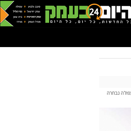
הממלכתי-דתי טקס הוקרה ל- 100 מורים וגננות, אנשי חינוך מצטיינים מכל הארץ באותה שנה. בשנת ה-100 לעפולה נבחרה