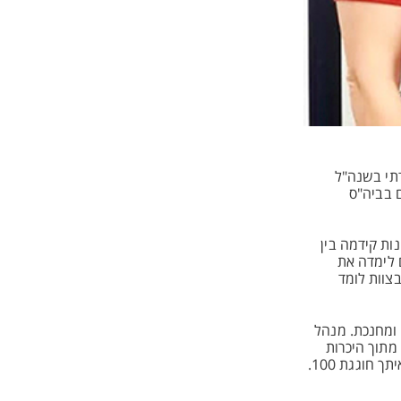
יה"ס "מעלות נסים" למורת ה-100 בזרם הממלכתי דתי בשנה"ל
 בביה"ס
ות קידמה בין
 לימדה את
צוות לומד
 ומחנכת. מנהל
מתוך היכרות
והערכה למורה ורד ולעשייתה וכמובן לביה"ס "מעלות נסים" אמר המנהל בטיטו וסיכם: "ורד, הנך גאווה גדולה לבית ספרנו ולעיר עפולה שיחד איתך חוגגת 100.