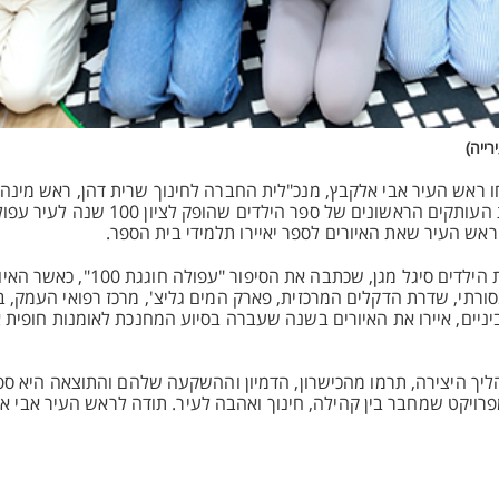
רייה)
ו ראש העיר אבי אלקבץ, מנכ"לית החברה לחינוך שרית דהן, ראש מינהל
איציק, הנהלת העירייה ותלמידי בית הספר בעבר ובהווה שזכו לקבל את העותקים ה
הפרויקט המרגש הוא פרי שיתוף פעולה מיוחד בין עיריית עפולה וסופרת 
ורתי, שדרת הדקלים המרכזית, פארק המים גליצ', מרכז רפואי העמק, 
ניים, איירו את האיורים בשנה שעברה בסיוע המחנכת לאומנות חופית 
יך היצירה, תרמו מהכישרון, הדמיון וההשקעה שלהם והתוצאה היא ספ
 מפרויקט שמחבר בין קהילה, חינוך ואהבה לעיר. תודה לראש העיר אבי 