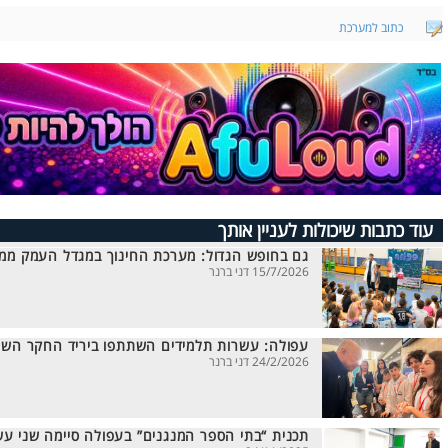
כתוב למערכת
עוד כתבות שיכולות לעניין אותך
גם בחופש הגדול: מערכת החינוך במגדל העמק ממ
15/7/2026 דני ברנר
עפולה: עשרות תלמידים השתתפו ביריד החקר השנ
24/2/2026 דני ברנר
תכנית “בתי הספר המנגנים” בעפולה סיימה שני עש