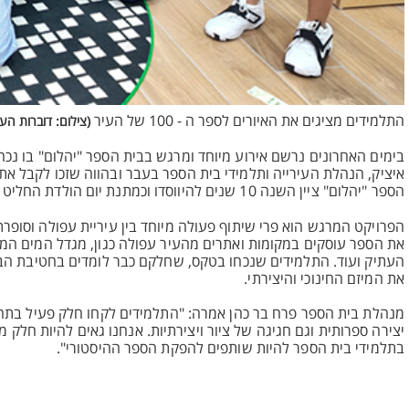
התלמידים מציגים את האיורים לספר ה - 100 של העיר
(צילום: דוברות העי
בימים האחרונים נרשם אירוע מיוחד ומרגש בבית הספר "יהלום" בו נכח
הספר "יהלום" ציין השנה 10 שנים להיווסדו וכמתנת יום הולדת החליט ראש העיר שאת האיורים לספר יאיירו תלמידי בית הספר.
את הספר עוסקים במקומות ואתרים מהעיר עפולה כגון, מגדל המים המס
העתיק ועוד. התלמידים שנכחו בטקס, שחלקם כבר לומדים בחטיבת הבי
את המיזם החינוכי והיצירתי.
מנהלת בית הספר פרח בר כהן אמרה: "התלמידים לקחו חלק פעיל בתהל
יצירה ספרותית וגם חגיגה של ציור ויצירתיות. אנחנו גאים להיות חלק
בתלמידי בית הספר להיות שותפים להפקת הספר ההיסטורי".