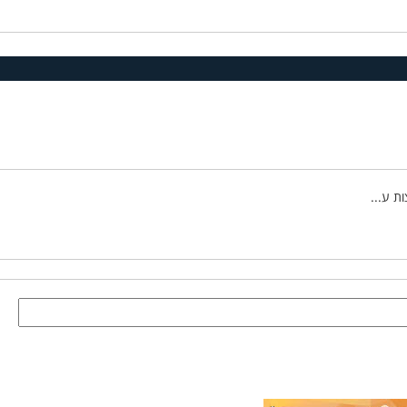
ת ע...