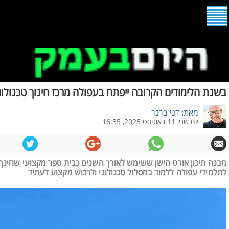
בשנת הלימודים הקרובה ייפתח בעפולה מרכז חינוך טכנולוג
מאת: דני ברנר
יום שני, 11 באוגוסט 2025, 16:35
מבנה תיכון אורט הישן ששימש לאורך השנים כבית ספר מקצועי שחינך 
לתלמידי עפולה ללמוד במסלול טכנולוגי ולרכוש מקצוע לעתיד