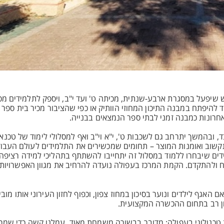
ש שיפעל במסגרת ארבע-שנתית, מכיתה ט' ועד י"ב, ויספק לתלמידים מס
ד להיפתח במבנה התיכון המחוזי הוותיק או כפי שהציבור מכיר בית ספר 
, ובהמשך יתרחב גם לשכבות ט', י"א וי"ב ואף למסלולי לימוד של טכנא
 תקשוב ואומנות המוצר – תחומים שמכשירים את התלמידים לעולם העבו
דים שיבחרו ללמוד במסלול זה יתחייבו להשתתף בתהליכי למידה רציפה
 ולהתקדם. הקמת המרכז בעפולה נועדה להרחיב את מגוון האפשרויות ה
אגף לילדים ונוער בסיכון במחוז צפון, וכפוף לחזון העירוני אותו מוב
ון רב בתחום ההכשרה המקצועית.
טכנולוגי בעפולה: מדובר בבשורה משמחת מאוד. עמלנו קשה כדי שמרכז 