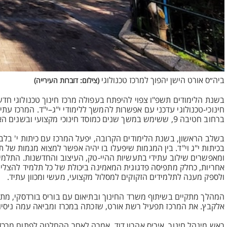
ביה״ס אורט הישן יהפוך למרכז טכנולוגי
(צילום: דוברות העירייה)
בשנת הלימודים תשפ"ו צפוי להיפתח בעפולה מרכז חינוך טכנולוגי חד
חינוכי-טכנולוגי עדכני עם אפשרות להמשך ללימודי י"ג–י"ד. המרכז עתי
ברחוב חטיבה 9, ששימש במשך שנים כמוסד חינוכי מקצועי ובשנים האחרונות כמבנה זמני לבתי ספר הנמצאים בבנייה.
בשלב הראשון, בשנת הלימודים הקרובה, יפעל המרכז עם כיתות י' בלבד
בכיתות י"ג וי"ד. בין המגמות שיפעלו בו יהיה אפשר למצוא מגמות של
ומאפשרים שילוב עתידי בתעשיות ההיי-טק, העיצוב והחדשנות. התלמי
אחריות, כחלק מתפיסה פדגוגית המאמינה ביכולת של כל תלמיד להצליח
ולספק מענה לתלמידים הזקוקים למסלול מקצועי, מעשי ומכוון עתיד.
המהלך מתקיים בשיתוף משרד החינוך ובתיאום עם בוריס בורדסקי, מתאם ה
אלקבץ. את המרכז תפעיל רשת אורט, שזכתה במכרז ומביאה עמה ניסי
ראש מינהל חינוך, איריס אהרון דוד, אמרה לאחר ההחלטה לפתוח מרכז 