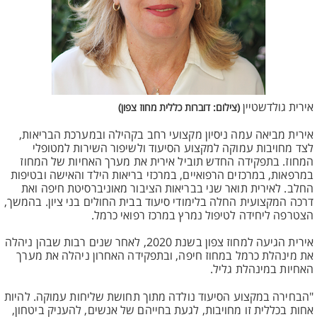
אירית גולדשטיין
(צילום: דוברות כללית מחוז צפון)
אירית מביאה עמה ניסיון מקצועי רחב בקהילה ובמערכת הבריאות,
לצד מחויבות עמוקה למקצוע הסיעוד ולשיפור השירות למטופלי
המחוז. בתפקידה החדש תוביל אירית את מערך האחיות של המחוז
במרפאות, במרכזים הרפואיים, במרכזי בריאות הילד והאישה ובטיפות
החלב. לאירית תואר שני בבריאות הציבור מאוניברסיטת חיפה ואת
דרכה המקצועית החלה בלימודי סיעוד בבית החולים בני ציון. בהמשך,
הצטרפה ליחידה לטיפול נמרץ במרכז רפואי כרמל.
אירית הגיעה למחוז צפון בשנת 2020, לאחר שנים רבות שבהן ניהלה
את מינהלת כרמל במחוז חיפה, ובתפקידה האחרון ניהלה את מערך
האחיות במינהלת גליל.
"הבחירה במקצוע הסיעוד נולדה מתוך תחושת שליחות עמוקה. להיות
אחות בכללית זו מחויבות, לגעת בחייהם של אנשים, להעניק ביטחון,