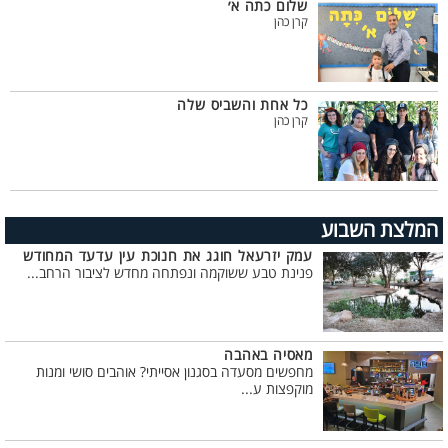
שלום כתה א׳
קרן כהן
כל אחת והשביס שלה
קרן כהן
המלצת השבוע
עמק יזרעאל חוגג את חנוכת עין עדעד המחודש
פנינת טבע ששוקמה ונפתחה מחדש לציבור הרחב...
מאסיה באהבה
מחפשים מסעדה בסגנון אסייתי? אוהבים סושי ומנות
מוקפצות ע...