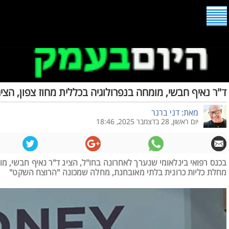
ד"ר נאיף חבשי, מומחה בנפרולוגיה בכללית מחוז צפון, הצי
מאת: דני ברנר
יום ראשון, 28 בדצמבר 2025, 18:46
בכנס רפואי בינלאומי שנערך לאחרונה בחו"ל, הציג ד"ר נאיף חבשי, מ
מחלת כליות כרונית בלתי מאובחנת, מחלה שמכונה "הרוצח השקט"