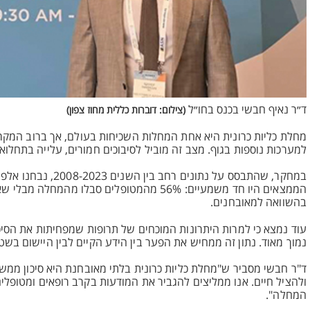
ד״ר נאיף חבשי בכנס בחו״ל
(צילום: דוברות כללית מחוז צפון)
מחלת כליות כרונית היא אחת המחלות השכיחות בעולם, אך ברוב המקר
למערכות נוספות בגוף. מצב זה מוביל לסיבוכים חמורים, עלייה בתחלו
במחקר, שהתבסס על נ
הממצאים היו חד משמעיים: 56% מהמטופלים ס
בהשוואה למאובחנים.
עוד נמצא כי למרות היתרונות המוכחים של תרופות שמפחיתות את הסיכו
נמוך מאוד. נתון זה ממחיש את הפער בין הידע הקיים לבין היישום ב
ד"ר חבשי מסביר ש"מחלת כליות כרונית בלתי מאובחנת היא סיכון ממשי
ולהציל חיים. אנו ממליצים להגביר את המודעות בקרב רופאים ומטופל
המחלה".