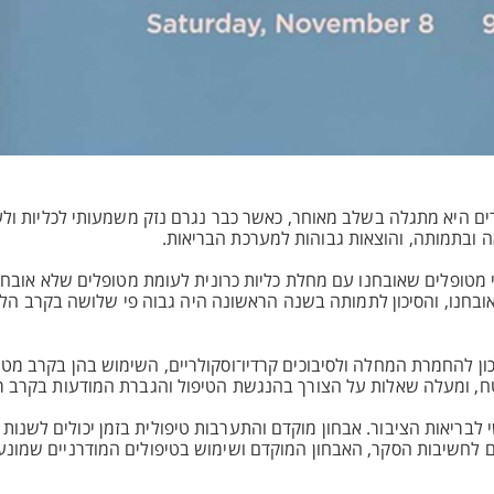
ים היא מתגלה בשלב מאוחר, כאשר כבר נגרם נזק משמעותי לכליות ולע
אה ובתמותה, והוצאות גבוהות למערכת הבריאות.
תונים רחב בין השנים 2008-2023, נבחנו אלפי מטופלים שאובחנו עם מחלת כליות כרונית לעומת מטופלים שלא או
בלו מהמחלה מבלי שאובחנו, והסיכון לתמותה בשנה הראשונה היה גבוה פי שלושה בקרב
ן להחמרת המחלה ולסיבוכים קרדיו־וסקולריים, השימוש בהן בקרב מטופ
שטח, ומעלה שאלות על הצורך בהנגשת הטיפול והגברת המודעות בקרב רו
 לבריאות הציבור. אבחון מוקדם והתערבות טיפולית בזמן יכולים לשנות
ים לחשיבות הסקר, האבחון המוקדם ושימוש בטיפולים המודרניים שמונ