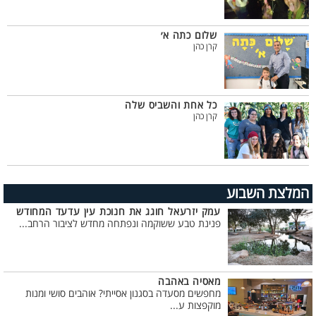
שלום כתה א׳
קרן כהן
כל אחת והשביס שלה
קרן כהן
המלצת השבוע
עמק יזרעאל חוגג את חנוכת עין עדעד המחודש
פנינת טבע ששוקמה ונפתחה מחדש לציבור הרחב...
מאסיה באהבה
מחפשים מסעדה בסגנון אסייתי? אוהבים סושי ומנות
מוקפצות ע...