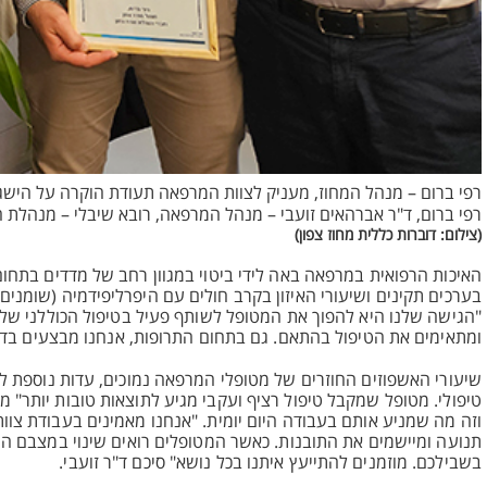
רפי ברום – מנהל המחוז, מעניק לצוות המרפאה תעודת הוקרה על הישגי
רפי ברום, ד"ר אברהאים זועבי – מנהל המרפאה, רובא שיבלי – מנהלת ה
(צילום: דוברות כללית מחוז צפון)
האיכות הרפואית במרפאה באה לידי ביטוי במגוון רחב של מדדים בתחום ה
בערכים תקינים ושיעורי האיזון בקרב חולים עם היפרליפידמיה (שומנים
"הגישה שלנו היא להפוך את המטופל לשותף פעיל בטיפול הכוללני שלו"
ומתאימים את הטיפול בהתאם. גם בתחום התרופות, אנחנו מבצעים בדי
שיעורי האשפוזים החוזרים של מטופלי המרפאה נמוכים, עדות נוספת לא
טיפולי. מטופל שמקבל טיפול רציף ועקבי מגיע לתוצאות טובות יותר" 
וזה מה שמניע אותם בעבודה היום יומית. "אנחנו מאמינים בעבודת צוו
תנועה ומיישמים את התובנות. כאשר המטופלים רואים שינוי במצבם הרפ
בשבילכם. מוזמנים להתייעץ איתנו בכל נושא" סיכם ד"ר זועבי.