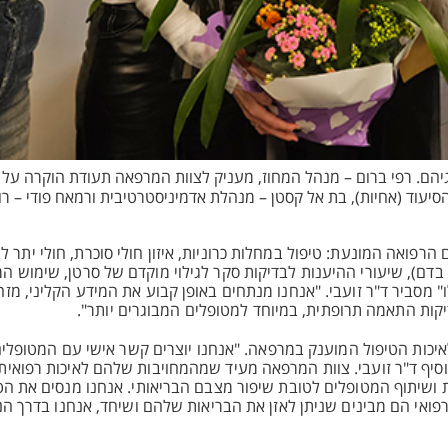
הם. רפי ברום – מנהל המחוז, מעניק לצוות המרפאה תעודת הוקרה על ה
סיעוד (אחיות), בת אל קסטן – מנהלת אדמיניסטרטיבית ורמאח פודי – ר
רפואה המונעת: טיפול במחלות כרוניות, איזון חולי סוכרת, חולי יתר 
 בדם), שיעורי ההיענות לבדיקות סקר לגילוי מוקדם של סרטן, שימוש ה
 מסביר ד"ר זועבי. "אנחנו מנתחים באופן קבוע את המידע הקליני, מזה
קות התאמה תרופתית, במיוחד למטופלים המבוגרים יותר".
יכות הטיפול המוענק במרפאה. "אנחנו יוצרים קשר אישי עם המטופלים 
מוסיף ד"ר זועבי. צוות המרפאה מעיד שמהמחויבות שלהם לאיכות רפואי
ת ושיתוף המטופלים לטובת שיפור מצבם הבריאותי. אנחנו מנסים את הטי
ואי הם מבינים שניתן לאזן את הבריאות שלהם ושיחד, אנחנו בדרך הנכ