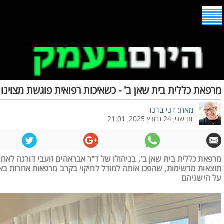
מרפאת כללית בית שאן ב' - כשאיכות רפואית פוגשת מצוינו
מאת: דני ברנר
יום שני, 24 במרץ 2025, 21:01
מרפאת כללית בית שאן ב', בניהולו של ד"ר אבראהים זועבי דורגה לאח
תוצאות מרשימות, שהפכו אותה למודל לחיקוי בקרב מרפאות אחרות בא
על הישגיהם