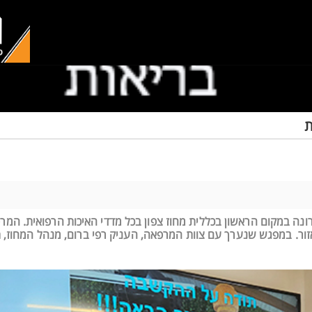
ת
רונה במקום הראשון בכללית מחוז צפון בכל מדדי האיכות הרפואית. המ
זור. במפגש שנערך עם צוות המרפאה, העניק רפי ברום, מנהל המחוז, 