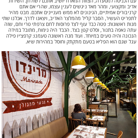
עם הכניסה למסעדה, הצוות המארח יושיב אתכם לשולחן. השירות
אדיב ומקצועי, ומהר מאד ניגשים לענין עצמו, שהרי אם אתם
קרניבורים אמיתיים, הגינונים לא ממש מעניינים אתכם. מבט מהיר
לתפריט העשיר, הסבר קליל מהמלצר האדיב, ויצאנו לדרך. אכלנו שתי
מנות ראשונות: פטה כבד עוף לצד פרוסות לחם צרפתי טרי וחם, שזה
עתה נאפה בתנור, וסלט קטן בצד. הכבד היה נימוח, מתובל במידה
הנכונה והיה טעים במיוחד. ועוד מנה ראשונה טעמנו: קרפצ׳יו פילה
עגל שגם הוא הפליא בטעם מתקתק וחוסל במהירות שיא.