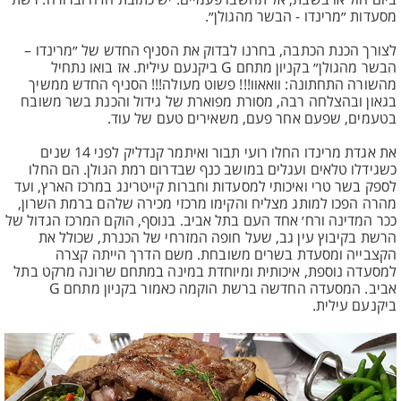
ביום חול או בשבת, אל תחשבו פעמיים. יש כתובת חדה וברורה: רשת
מסעדות ״מרינדו - הבשר מהגולן״.
לצורך הכנת הכתבה, בחרנו לבדוק את הסניף החדש של ״מרינדו –
הבשר מהגולן״ בקניון מתחם G ביקנעם עילית. אז בואו נתחיל
מהשורה התחתונה: וואאוו!!! פשוט מעולה!!! הסניף החדש ממשיך
בגאון ובהצלחה רבה, מסורת מפוארת של גידול והכנת בשר משובח
בטעמים, שפעם אחר פעם, משאירים טעם של עוד.
את אגדת מרינדו החלו רועי תבור ואיתמר קנדליק לפני 14 שנים
כשגידלו טלאים ועגלים במושב כנף שבדרום רמת הגולן. הם החלו
לספק בשר טרי ואיכותי למסעדות וחברות קייטרינג במרכז הארץ, ועד
מהרה הפכו למותג מצליח והקימו מרכזי מכירה שלהם ברמת השרון,
ככר המדינה ורח׳ אחד העם בתל אביב. בנוסף, הוקם המרכז הגדול של
הרשת בקיבוץ עין גב, שעל חופה המזרחי של הכנרת, שכולל את
הקצבייה ומסעדת בשרים משובחת. משם הדרך הייתה קצרה
למסעדה נוספת, איכותית ומיוחדת במינה במתחם שרונה מרקט בתל
אביב. המסעדה החדשה ברשת הוקמה כאמור בקניון מתחם G
ביקנעם עילית.