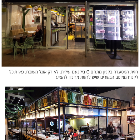
חזית המסעדה בקניון מתחם G ביקנעם עילית. לא רק אוכל משובח. כאן תוכלו
לקנות ממיטב הבשרים שיש לרשת מרינדו להציע