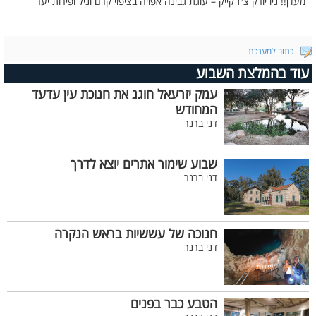
מעדן!! ניו יורק צ׳יז קייק – עוגת גבינה אפויה בציפוי קרם וניל ופירות יער
כתוב למערכת
עוד בהמלצת השבוע
עמק יזרעאל חוגג את חנוכת עין עדעד
המחודש
דני ברנר
שבוע שימור אתרים יוצא לדרך
דני ברנר
חנוכה של עששיות בראש הנקרה
דני ברנר
הטבע כבר בפנים