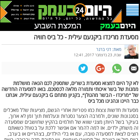
מסעדת מרינדו ביקנעם עילית - כל ביס חוויה
מאת: דני ברנר
שבת, 23 בדצמבר 2017, 12:41
לא קל היום למצוא מסעדת בשרים, שתספק לכם הנאה מושלמת
ממנות של בשר איכותי ותמורה מלאה לכספכם. בואו למסעדה החדשה
של ״מרינדו - הבשר מהגולן״, בקניון מתחם G ביקנעם עילית. אנחנו
כבר היינו ונהנינו מכל ביס
מסעדות חדשות צצות כמו פטריות אחרי הגשם, מציעות שלל מאכלים
בסגנונות שונים, ולמרבה הצער נסגרות ונעלמות תוך זמן לא ארוך,
בעיקר בשל היותן מצגי שווא של חולמים בהקיץ שחושבים שמסעדה
זה משחק ילדים. אז למה להמר אם אפשר ללכת על בטוח? כשאתם
רוצים לצאת למסעדה טובה, עם או בלי הילדים, בצהריים או בערב,