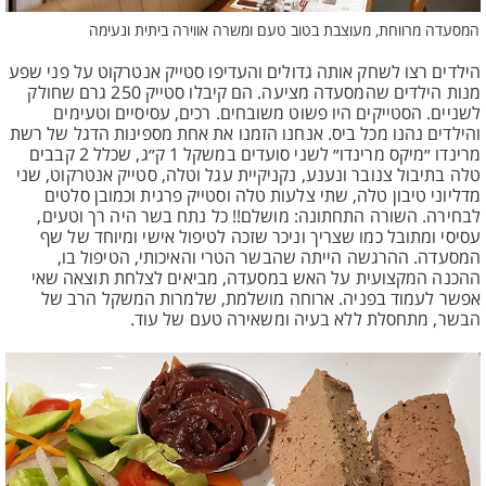
המסעדה מרווחת, מעוצבת בטוב טעם ומשרה אווירה ביתית ונעימה
הילדים רצו לשחק אותה גדולים והעדיפו סטייק אנטרקוט על פני שפע
מנות הילדים שהמסעדה מציעה. הם קיבלו סטייק 250 גרם שחולק
לשניים. הסטייקים היו פשוט משובחים. רכים, עסיסיים וטעימים
והילדים נהנו מכל ביס. אנחנו הזמנו את אחת מספינות הדגל של רשת
מרינדו ״מיקס מרינדו״ לשני סועדים במשקל 1 ק״ג, שכלל 2 קבבים
טלה בתיבול צנובר ונענע, נקניקיית עגל וטלה, סטייק אנטרקוט, שני
מדליוני טיבון טלה, שתי צלעות טלה וסטייק פרגית וכמובן סלטים
לבחירה. השורה התחתונה: מושלם!! כל נתח בשר היה רך וטעים,
עסיסי ומתובל כמו שצריך וניכר שזכה לטיפול אישי ומיוחד של שף
המסעדה. ההרגשה הייתה שהבשר הטרי והאיכותי, הטיפול בו,
ההכנה המקצועית על האש במסעדה, מביאים לצלחת תוצאה שאי
אפשר לעמוד בפניה. ארוחה מושלמת, שלמרות המשקל הרב של
הבשר, מתחסלת ללא בעיה ומשאירה טעם של עוד.