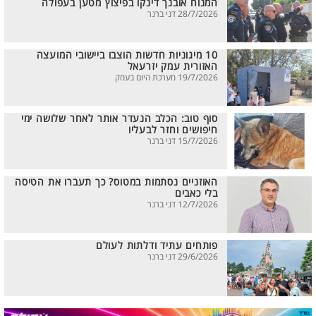
המנוח אובנך דינקו בפיצוץ מטען בעפולה
28/7/2026 דני ברנר
10 מיגוניות חדשות הוצבו ביישובי המועצה
האזורית עמק יזרעאל
19/7/2026 מערכת היום בעמק
סוף טוב: הכלב הנעדר אותר לאחר שלושה ימי
חיפושים וחזר לבעליו
15/7/2026 דני ברנר
האוזניים נסתמות במטוס? כך תעברו את הטיסה
בלי כאבים
12/7/2026 דני ברנר
פותחים עתיד ודלתות לעולם
29/6/2026 דני ברנר