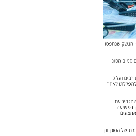
לי הנשק שנתפסו
ה" - הסוכן הסמוי שחצה את הקווים, נעצר תושב זרזיר בן 28 אשר מכר ל"נוצה" שלושה כלי נשק וכ-200 גרם סמים מסוג
בים ועל כן
 להפללתו לאחר
שהגביר את
ק בפשיעה
אמצעים
ת של הסוכן וכן