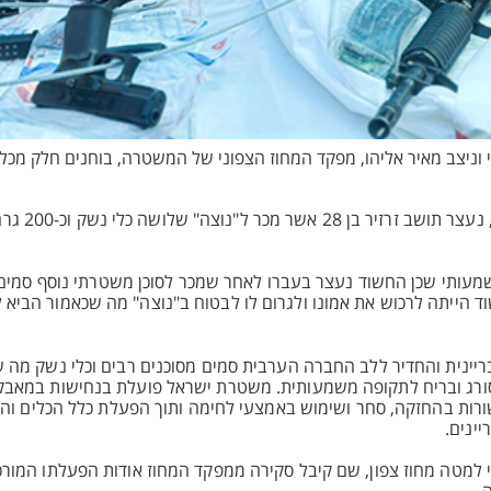
וי וניצב מאיר אליהו, מפקד המחוז הצפוני של המשטרה, בוחנים חלק מכ
הבוקר, עם סיום הפעלתו של "הנוצ
עותי שכן החשוד נעצר בעברו לאחר שמכר לסוכן משטרתי נוסף סמים ר
ד הייתה לרכוש את אמונו ולגרום לו לבטוח ב"נוצה" מה שכאמור הביא
יינית והחדיר ללב החברה הערבית סמים מסוכנים רבים וכלי נשק מה 
י סורג ובריח לתקופה משמעותית. משטרת ישראל פועלת בנחישות במאב
ורות בהחזקה, סחר ושימוש באמצעי לחימה ותוך הפעלת כלל הכלים וה
ינים.
למטה מחוז צפון, שם קיבל סקירה ממפקד המחוז אודות הפעלתו המורכב