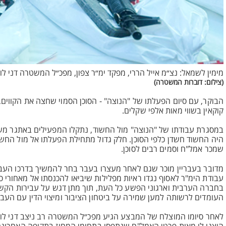
מימין לשמאל: נצ״מ אייל הררי, מפקד ימ״ר צפון, מפכ״ל המשטרה דני ל
(צילום: דוברות המשטרה)
קוקאין בשווי מאות אלפי שקלים.
במסגרת עבודתו של "הנוצה" מול החשוד, נתקלו המפעילים באתגר משמ
היה החשוד חשדן כלפי הסוכן. חלק גדול מתחילת הפעלתו אל מול החשו
שמכר אמל"ח וסמים רבים לסוכן.
מדובר בעבריין מוכר שגם לאחר מעצרו בעבר בחר להמשיך בדרכו העבר
עבודת הימ"ר לאסוף נגדו ראיות מפלילות שיביאו להכנסתו אל מאחור
בחברה הערבית וארגוני הפשע כל העת, תוך מתן דגש על עבירות הקש
העומדים לרשותה למען שמירה על ביטחון הציבור ומיצוי הדין עם העברי
לאחר סיומו המוצלח של המבצע הגיע מפכ״ל המשטרה רב ניצב דני לוי 