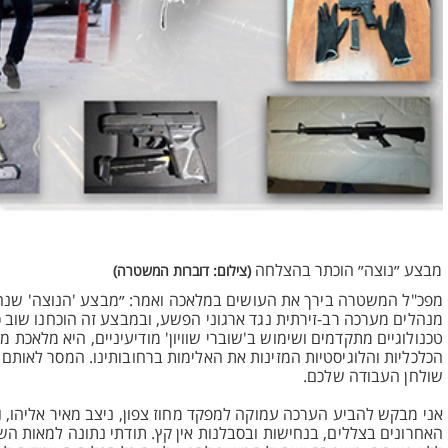
מבצע ״נוצה״ הוכתר בהצלחה
(צילום: דוברות המשטרה)
מפכ"ל המשטרה בירך את העושים במלאכה ואמר: ״מבצע 'הנוצה' שנח
מנהלים מערכה רב-זירתית נגד ארגוני הפשע, ובמבצע זה הוכחנו שוב כי
טכנולוגיים מתקדמים ושימוש ב'שוברי שוויון' מודיעיניים, היא מלאכ
הכלכליות והלוגיסטיות המזינות את האלימות ברחובותינו. המסר לאותם
שולחן העבודה שלכם.
אני מבקש להביע הערכה עמוקה למפקד מחוז צפון, ניצב מאיר אליהו, ו
האחרונים בצללים, בנחישות ובסבלנות אין קץ. תודתי נתונה למאות ה