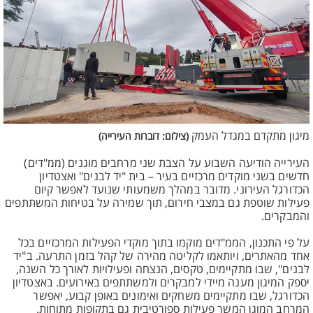
מיגון מתקדם במגדל העמק
(צילום: דוברות העירייה)
העירייה הודיעה השבוע על הצבת שני מרחבים מוגנים (ממ"דים)
חדשים בשני מוקדים מרכזיים בעיר – בית "יד לבנים" ואצטדיון
הכדורגל העירוני. מדובר במהלך משמעותי שנועד לאפשר קיום
פעילות שוטפת גם במצבי חירום, תוך שמירה על בטיחות המשתתפים
והמבקרים.
על פי התכנון, הממ"דים מוקמו בתוך מוקדי הפעילות המרכזיים בכל
אחד מהאתרים, ויותאמו לקליטה מהירה של קהל בזמן התרעה. ב"יד
לבנים", שבו מתקיימים, טקסים, הנצחה ופעילויות לאורך כל השנה,
יספק המיגון מענה מיידי למבקרים ולמשתתפים באירועים. באצטדיון
הכדורגל, שבו מתקיימים משחקים ואימונים באופן קבוע, יאפשר
המרחב המוגן המשך פעילות ספורטיבית גם בתקופות מתוחות.