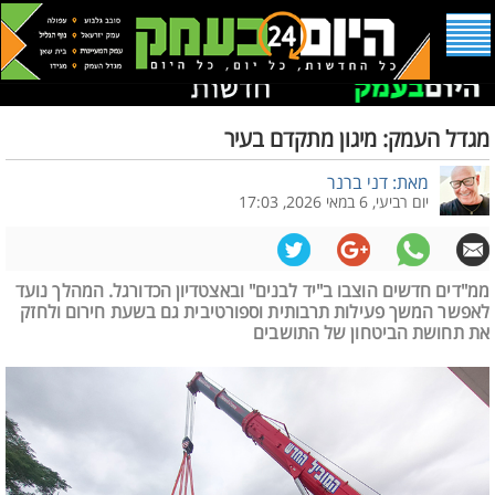
מגדל העמק: מיגון מתקדם בעיר
מאת: דני ברנר
יום רביעי, 6 במאי 2026, 17:03
ממ"דים חדשים הוצבו ב"יד לבנים" ובאצטדיון הכדורגל. המהלך נועד
לאפשר המשך פעילות תרבותית וספורטיבית גם בשעת חירום ולחזק
את תחושת הביטחון של התושבים