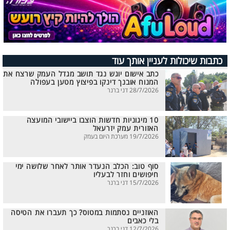
כתבות שיכולות לעניין אותך עוד
כתב אישום יוגש נגד תושב מגדל העמק שרצח את
המנוח אובנך דינקו בפיצוץ מטען בעפולה
28/7/2026 דני ברנר
10 מיגוניות חדשות הוצבו ביישובי המועצה
האזורית עמק יזרעאל
19/7/2026 מערכת היום בעמק
סוף טוב: הכלב הנעדר אותר לאחר שלושה ימי
חיפושים וחזר לבעליו
15/7/2026 דני ברנר
האוזניים נסתמות במטוס? כך תעברו את הטיסה
בלי כאבים
12/7/2026 דני ברנר