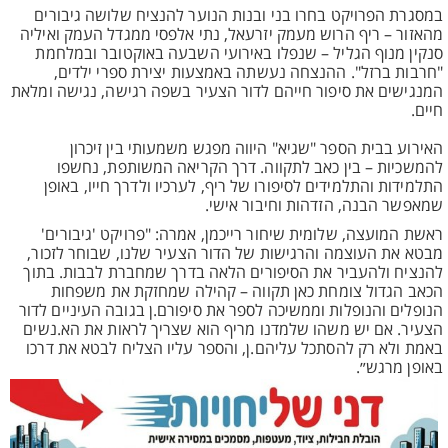
במסגרת הפרויקט בחרו בני ובנות הנוער להנציח שלושה גיבורים
מהאזור – ריף הרוש מעמק יזרעאל, נתי אלפסי ממגדל העמק ואיליה
סנקין מנוף הגליל – שנפלו באירועי השבעה באוקטובר ובמלחמת
"חרבות ברזל". ההנצחה נעשתה באמצעות יצירת ספרי ילדים,
המנגישים את סיפור חייהם לדור הצעיר בשפה רגישה, נגישה ומלאת
חיים.
האירוע בבית הספר "שגיא" היווה מפגש משמעותי בין זיכרון
להמשכיות – בין כאב לתקווה. דרך הקריאה המשותפת, נחשפו
התלמידות והתלמידים לסיפורו של ריף, לערכיו ולדרך חייו, באופן
שמאפשר הבנה, הזדהות וחיבור אישי.
ראשת המועצה, שלומית שיחור רייכמן, אמרה: "פרויקט 'גיבורים'
מבטא את העוצמה והרגישות של הדור הצעיר שלנו, שבוחר לזכור,
להנציח ולהעביר את הסיפורים הלאה בדרך שמחברת לבבות. בתוך
הכאב הגדול צומחת כאן תקווה – קהילה שמחזקת את משפחות
הנופלים והנופלות וממשיכה לספר את סיפורם.ן בגובה העיניים לדור
הצעיר. אם יש משהו שלמדנו מריף הוא שצריך לראות את הא.נשים
באמת ולא רק להסתכל עליהם.ן, והספר עליו הצליח לבטא את דרכו
באופן מרגש״.