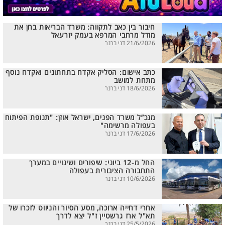
חיבור בין כאב לתקווה: משרד הבריאות בחן את
מודל מרחבי המרפא בעמק יזרעאל
21/6/2026 דני ברנר
כתב אישום: הסליק אקדח בתחתונים ואקדח נוסף
מתחת למושב
18/6/2026 דני ברנר
מנכ”ל משרד הפנים, ישראל אוזן: "תנופת הפיתוח
בעפולה מרשימה"
17/6/2026 דני ברנר
החל מ-12 ביוני: שיפורים ושינויים במערך
התחבורה הציבורית בעפולה
10/6/2026 דני ברנר
אחרי דחייה ארוכה, מסע הסיור והניווט לזכרו של
תא"ל ארז גרשטיין ז"ל יצא לדרך
25/5/2026 דני ברנר