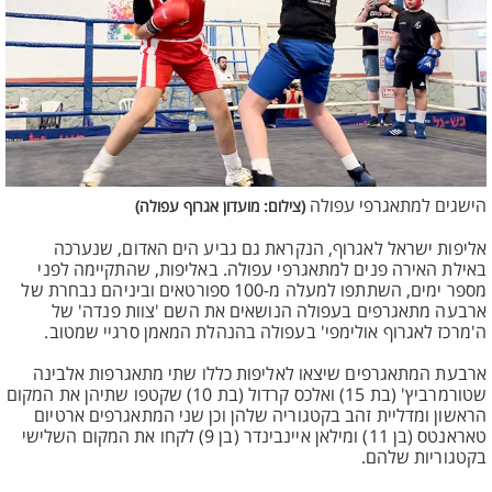
הישגים למתאגרפי עפולה
(צילום: מועדון אגרוף עפולה)
אליפות ישראל לאגרוף, הנקראת גם גביע הים האדום, שנערכה
באילת האירה פנים למתאגרפי עפולה. באליפות, שהתקיימה לפני
מספר ימים, השתתפו למעלה מ-100 ספורטאים וביניהם נבחרת של
ארבעה מתאגרפים בעפולה הנושאים את השם 'צוות פנדה' של
ה'מרכז לאגרוף אולימפי' בעפולה בהנהלת המאמן סרגיי שמטוב.
ארבעת המתאגרפים שיצאו לאליפות כללו שתי מתאגרפות אלבינה
שטורמרביץ' (בת 15) ואלכס קרדול (בת 10) שקטפו שתיהן את המקום
הראשון ומדליית זהב בקטגוריה שלהן וכן שני המתאגרפים ארטיום
טאראנטס (בן 11) ומילאן איינבינדר (בן 9) לקחו את המקום השלישי
בקטגוריות שלהם.