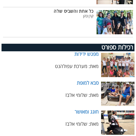
כל אחת והשביס שלה
קרן כהן
רכילות ספורט
מפגש ידידות
מאת: מערכת עפולהנט
סבא למופת
מאת: שלומי אלבז
חוגג ומאושר
מאת: שלומי אלבז