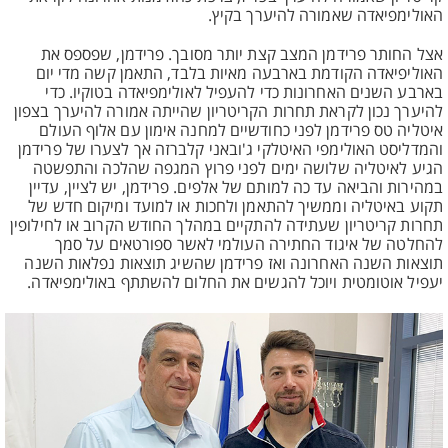
האולימפיאדה שאמורה להיערך בקיץ.
אצל החותר פרידמן המצב קצת יותר מסובך. פרידמן, שפספס את
האוליפיאדה הקודמת בארבעה מאיות בלבד, התאמן קשה מדי יום
בארבע השנים האחרונות כדי להעפיל לאולימפיאדה בטוקיו. כדי
להיערך נכון לקראת תחרות הקריטריון שהייתה אמורה להיערך בצפון
איטליה טס פרידמן לפני כחודשיים למחנה אימון עם אלוף העולם
והמדליסט האולימפי האיטלקי ג'ובאני קלברזה אך לצערו של פרידמן
הגיע לאיטליה שלושה ימים לפני פרוץ המגפה שהלכה והתפשטה
במהירות והביאה עד כה למותם של אלפים. פרידמן, יש לציין, עדיין
תקוע באיטליה וממשיך להתאמן ולחכות או למועד ומיקום חדש של
תחרות קריטריון שעתידה להתקיים במהלך החודש הקרוב או לחילופין
להחלטה של איגוד החתירה העולמי לאשר ספורטאים על סמך
תוצאות השנה האחרונה ואז פרידמן שהשיג תוצאות נפלאות השנה
יעפיל אוטומטית ויוכל להגשים את החלום להשתתף באולימפיאדה.