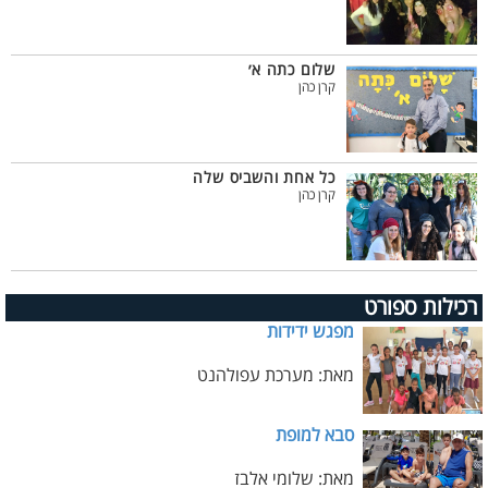
שלום כתה א׳
קרן כהן
כל אחת והשביס שלה
קרן כהן
רכילות ספורט
מפגש ידידות
מאת: מערכת עפולהנט
סבא למופת
מאת: שלומי אלבז