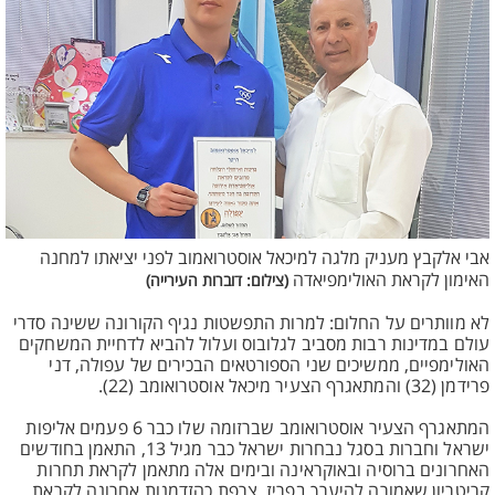
אבי אלקבץ מעניק מלגה למיכאל אוסטרואמוב לפני יציאתו למחנה
האימון לקראת האולימפיאדה
(צילום: דוברות העירייה)
לא מוותרים על החלום: למרות התפשטות נגיף הקורונה ששינה סדרי
עולם במדינות רבות מסביב לגלובוס ועלול להביא לדחיית המשחקים
האולימפיים, ממשיכים שני הספורטאים הבכירים של עפולה, דני
פרידמן (32) והמתאגרף הצעיר מיכאל אוסטרואומב (22).
המתאגרף הצעיר אוסטרואומב שברזומה שלו כבר 6 פעמים אליפות
ישראל וחברות בסגל נבחרות ישראל כבר מגיל 13, התאמן בחודשים
האחרונים ברוסיה ובאוקראינה ובימים אלה מתאמן לקראת תחרות
קריטריון שאמורה להיערך בפריז, צרפת כהזדמנות אחרונה לקראת