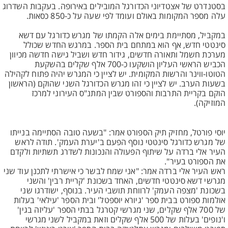
בסטנדרט של אצטדיוני הכדורגל המובילים באירופה. בעקבות השדרוג
עלה מספר המקומות באולם ועומד לפי שעה על כ-850 כסאות.
במקביל, מסתיימת בימים אלה הקמתו של מגרש כדורגל עם דשא
סינטטי חדש, אף הוא במתחם בית הספר. במרגש החדש שכולל
מערכת חשמל ותאורה חדשים, גידור חדש ושביל גישה חדשה מכיוון
הכביש הראשי העליון הושקעו כ-700 אלף שקלים בהשקעת
הטוטו-ווינר והרשות המקומית. יש לציין כי המגרש יהיה פתוח לקהילה
בשעות הערב. יש לציין כי זהו מגרש הכדורגל השני שהוקם (הראשון
הוקם בקריית התרבות והספורט שבין המתנ"ס העירוני למרכז
המוזיקה).
יוסי פורטל, מחזיק תיק הספורט אמר: "בשעה טובה הסתיימה בנייתו
של מגרש כדורגל סינטטי נוסף הפעם ב'יערת העמק'. תודה לראש
העיר אלי ברדה על שיתוף הפעולה והנכונות לשדרג תשתיות ולקדם
את הספורט בעיר".
ראש העיר אלי ברדה אמר: "אני שמח לבשר כי אישרתי לתכנן עוד שני
מגרשי דשא סינטטי חדשים, האחד בשכונת 'קריית רבין' והשני
בשכונת 'מצפה העמק' לרווחת תושבי העיר. בנוסף, ישודרגו שני
אולמות ספורט בבית ספר 'גיורא יוספטל' ובית הספר 'עילאי' בעלות
של 700 אלף שקלים, שני מגרשי קטרגל בבתי הספר 'עליזה בגין'
ו'נופים' בעלות של 500 אלף שקלים וזאת במקביל לשני מגרשי