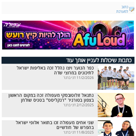
כתוב
למערכת
כתבות שיכולות לעניין אותך עוד
כפר הנוער ויצו נהלל זכה באליפות ישראל
לתיכונים במרוצי שדה
11/2/2026 דני ברנר
נתנאל זולוטובסקי מעפולה זכה במקום הראשון
בצפון בטורניר "רנקליסט" בטניס שולחן
2/12/2025 דני ברנר
שני אחים מעפולה זכו בתואר אלופי ישראל
בהפרש של חודשיים
11/8/2025 דני ברנר