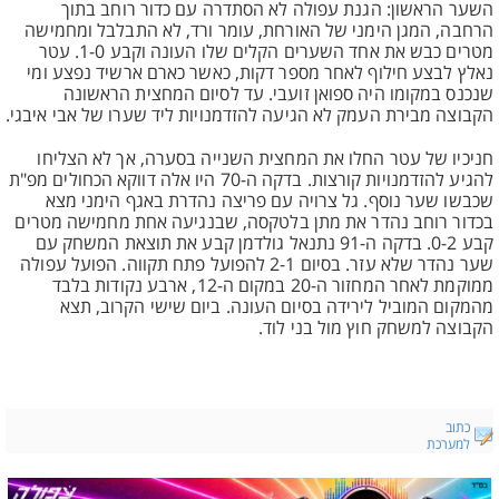
השער הראשון: הגנת עפולה לא הסתדרה עם כדור רוחב בתוך
הרחבה, המגן הימני של האורחת, עומר ורד, לא התבלבל ומחמישה
מטרים כבש את אחד השערים הקלים שלו העונה וקבע 1-0. עטר
נאלץ לבצע חילוף לאחר מספר דקות, כאשר כארם ארשיד נפצע ומי
שנכנס במקומו היה ספואן זועבי. עד לסיום המחצית הראשונה
הקבוצה מבירת העמק לא הגיעה להזדמנויות ליד שערו של אבי איבגי.
חניכיו של עטר החלו את המחצית השנייה בסערה, אך לא הצליחו
להגיע להזדמנויות קורצות. בדקה ה-70 היו אלה דווקא הכחולים מפ"ת
שכבשו שער נוסף. גל צרויה עם פריצה נהדרת באגף הימני מצא
בכדור רוחב נהדר את מתן בלטקסה, שבנגיעה אחת מחמישה מטרים
קבע 0-2. בדקה ה-91 נתנאל גולדמן קבע את תוצאת המשחק עם
שער נהדר שלא עזר. בסיום 2-1 להפועל פתח תקווה. הפועל עפולה
ממוקמת לאחר המחזור ה-20 במקום ה-12, ארבע נקודות בלבד
מהמקום המוביל לירידה בסיום העונה. ביום שישי הקרוב, תצא
הקבוצה למשחק חוץ מול בני לוד.
כתוב
למערכת