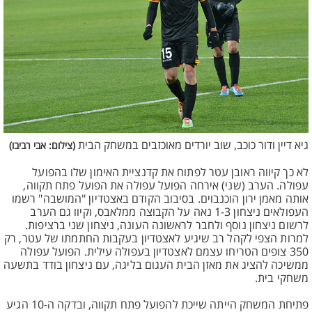
גיא דיין ודור כוכב, שוב יורדים מאוכזבים במשחק הבית
(צילום: אבי רביבו)
לא כך קיווה ראובן עטר לפתוח את קדנציית האימון שלו בהפועל
עפולה. הערב (שני) אירחה הפועל עפולה את הפועל פתח תקווה,
אותה מאמן ירון הוכנבוים. בסיבוב הקודם באצטדיון "המושבה" רשמו
העפולאים ניצחון 1-3 נאה על הקבוצה ממלאבס, וקיוו גם הערב
לרשום ניצחון נוסף ולחבר לראשונה העונה, ניצחון שני ברציפות.
למרות הצפי לקהל רב שיגיע לאצטדיון בעקבות החתמתו של עטר, רק
350 צופים הטריחו עצמם לאצטדיון בעפולה עילית. הפועל עפולה
ממשיכה להציג את מאזן הבית העגום בליגה, עם ניצחון בודד בתשעה
משחקי בית.
פתיחת המשחק הייתה שייכת להפועל פתח תקווה, ובדקה ה-10 הגיע