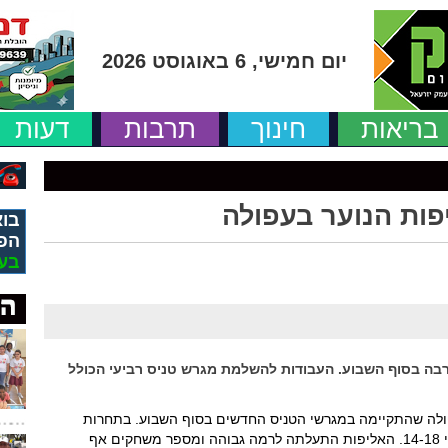
יום חמישי, 6 באוגוסט 2026
בריאות
חינוך
תרבות
דעות
פות הנוער בעפולה
בוא
הפ
בע
בה בסוף השבוע. העבודות להשלמת מגרש טניס רביעי הכולל
ולה שהתקיימה במגרשי הטניס החדשים בסוף השבוע. בתחרות
לקחו חלק כ-45 משתתפים, בגילאי 12-14 וגילאי 14-18. האליפות התעלתה לרמה גבוהה ומספר משחקים אף