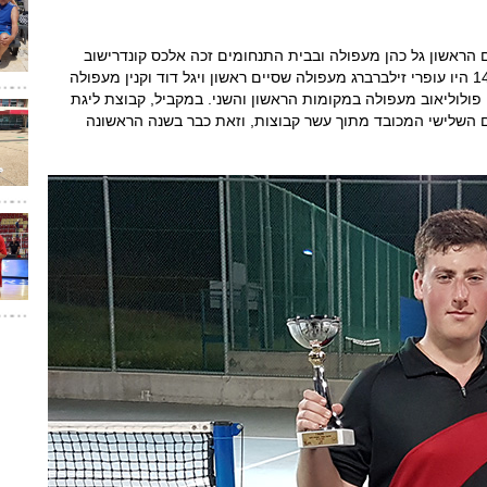
ומות הראשונים גילאי 12-14: במקום הראשון גל כהן מעפולה ובבית התנחומים זכה אלכס קונדרישוב
מעפולה. הזוכים במקומות הראשונים גילאי 14-18 היו עופרי זילברברג מעפולה שסיים ראשון ויגל דוד וקנין מעפולה
ה פולוליאוב מעפולה במקומות הראשון והשני. במקביל, קבוצת ליגת
ולה סיימה במקום השלישי המכובד מתוך עשר קבוצות, וזאת כבר בשנה הראשונה