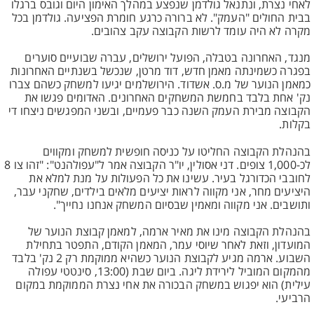
לאחי נצרת, ונתנאל גולדמן שנפצע במהלך האימון היום וגובס ברגלו
בבית החולים "העמק". לא ברורה כרגע חומרת הפציעה. גולדמן בכל
מקרה לא היה עומד לרשות הקבוצה עקב צהובים.
מנגד, האחרונה בטבלה, הפועל ירושלים, עברה שבועיים סוערים
בפגרה כשמינתה מאמן חדש, דוד מרטן, שנכשל בשנתיים האחרונות
כמאמן הנוער של מ.ס. אשדוד. הירושלמים יגיעו למשחק כשהם צברו
נק' אחת בלבד בחמשת המשחקים האחרונים. האדומים פגשו את
הקבוצה מבירת העמק השנה כבר פעמיים, ובשני המפגשים ניצחו די
בקלות.
בהנהלת הקבוצה החליטו על כניסה חופשית למשחק ומקווים
לכ-1,000 צופים. דני אסולין, יו"ר הקבוצה אמר ל"עפולהנט": "זהו צו 8
לחובבי הכדורגל בעיר. עשינו את כל הפעולות על מנת למלא את
היציעים מחר, אני מקווה לראות יציעים מלאים בילדים, שחקני עבר,
ותושבים. אני מקווה ומאמין שבסיום המשחק אנחנו נחייך".
בהנהלת הקבוצה מינו את מאיר ארמה, למאמן קבוצת הנוער של
המועדון, וזאת לאחר שיוסי עמר, המאמן הקודם, התפטר בתחילת
השבוע. ארמה מגיע לקבוצת הנוער כשהיא ממוקמת רק 2 נק' בלבד
מהמקום המוביל לירידת ליגה. ביום שבת (13:00, סינטטי עפולה
עילית) הוא יפגוש במשחק הבכורה את אחי נצרת הממוקמת במקום
הרביעי.