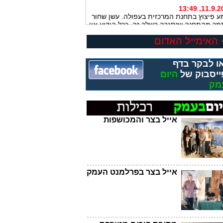
11.9.2017, 
ע פיצוץ בתחנת המרכזית בעפולה. עשן שחור
מר מהתחנה שנסגרה בשלב זה. ככל הידוע אין
ים והנסיבות לפיצוץ נבדקות
האימייל האדום
28.8.2017, 
הפועל, תושב כפר בעמק יזרעאל בן 42,
ו לבקר בדף
חשמל במפעל בקיבוץ חמדיה מת מפצעיו.
ו נקבע בבה״ח העמק בעפולה
ייסבוק של
היום
מק
28.8.2017, 
פועל בן 42 התחשמל במפעל בקיבוץ חמדיה
מק בית שאן... צוות של מד"א גלבוע מבצע בו
יאה. מצבו קשה
אייל בצר והמכושפות
25.8.2017, 
עפולה: בת 50 נדקרה בידי בעלה. פונתה במצב
ני לביה״ח העמק. הבעל נעצר לחקירה
23.8.2017, 
שה פצועים קשה מירי באום אל פחם. פונו
אייל בצר בפרלמנט העמק
בולנסים לביה״ח העמק. המשטרה חוקרת
13.8.2017, 
שתי אחיות מנצרת, בנות 16 ו-19, נהרגו הלילה
בהתהפכות מכוניתן, על כביש 75 סמוך לכפר
ע. המשטרה חוקרת את נסיבות התאונה