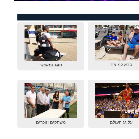
סבא למופת
חוגג ומאושר
על גג העולם
משחקים וזוכרים