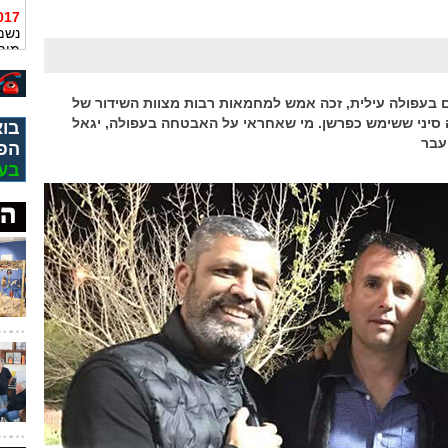
13:49
נשמ
מית
נפגע
10:10
 בעפולה עילית, זכה אמש למחמאות רבות מצוות השידור של
סיני ששימש כפרשן. מי שאחראי על האבטחה בעפולה, יגאל
בוא
שהת
מות
עבר
הפ
בע
08:37
שבע
החי
23:08
בינו
22:16
שלו
באמ
07:23
יפי