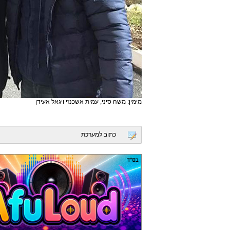
מימין: משה סיני, עמית אשכנזי ויגאל אעידן
כתוב למערכת