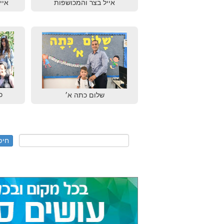
אייל בצר והמכושפות
איי
כ
שלום כתה א׳