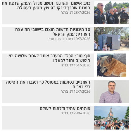
כתב אישום יוגש נגד תושב מגדל העמק שרצח את
המנוח אובנך דינקו בפיצוץ מטען בעפולה
28/7/2026 דני ברנר
10 מיגוניות חדשות הוצבו ביישובי המועצה
האזורית עמק יזרעאל
19/7/2026 מערכת היום בעמק
סוף טוב: הכלב הנעדר אותר לאחר שלושה ימי
חיפושים וחזר לבעליו
15/7/2026 דני ברנר
האוזניים נסתמות במטוס? כך תעברו את הטיסה
בלי כאבים
12/7/2026 דני ברנר
פותחים עתיד ודלתות לעולם
29/6/2026 דני ברנר