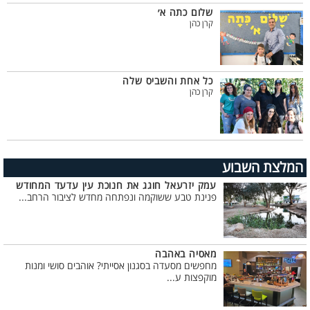
שלום כתה א׳
קרן כהן
כל אחת והשביס שלה
קרן כהן
המלצת השבוע
עמק יזרעאל חוגג את חנוכת עין עדעד המחודש
פנינת טבע ששוקמה ונפתחה מחדש לציבור הרחב...
מאסיה באהבה
מחפשים מסעדה בסגנון אסייתי? אוהבים סושי ומנות
מוקפצות ע...