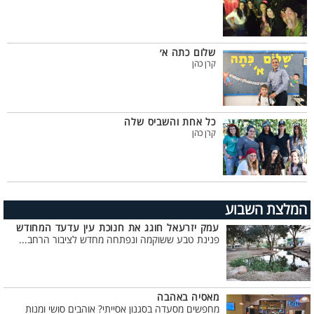
שלום כתה א׳
קרן כהן
כל אחת והשביס שלה
קרן כהן
המלצת השבוע
עמק יזרעאל חוגג את חנוכת עין עדעד המחודש
פנינת טבע ששוקמה ונפתחה מחדש לציבור הרחב...
מאסיה באהבה
מחפשים מסעדה בסגנון אסייתי? אוהבים סושי ומנות