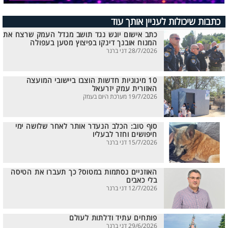
כתבות שיכולות לעניין אותך עוד
כתב אישום יוגש נגד תושב מגדל העמק שרצח את
המנוח אובנך דינקו בפיצוץ מטען בעפולה
28/7/2026 דני ברנר
10 מיגוניות חדשות הוצבו ביישובי המועצה
האזורית עמק יזרעאל
19/7/2026 מערכת היום בעמק
סוף טוב: הכלב הנעדר אותר לאחר שלושה ימי
חיפושים וחזר לבעליו
15/7/2026 דני ברנר
האוזניים נסתמות במטוס? כך תעברו את הטיסה
בלי כאבים
12/7/2026 דני ברנר
פותחים עתיד ודלתות לעולם
29/6/2026 דני ברנר