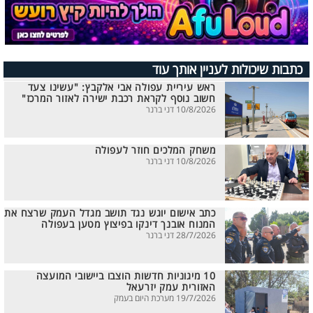
כתבות שיכולות לעניין אותך עוד
ראש עיריית עפולה אבי אלקבץ: "עשינו צעד
חשוב נוסף לקראת רכבת ישירה לאזור המרכז"
10/8/2026 דני ברנר
משחק המלכים חוזר לעפולה
10/8/2026 דני ברנר
כתב אישום יוגש נגד תושב מגדל העמק שרצח את
המנוח אובנך דינקו בפיצוץ מטען בעפולה
28/7/2026 דני ברנר
10 מיגוניות חדשות הוצבו ביישובי המועצה
האזורית עמק יזרעאל
19/7/2026 מערכת היום בעמק