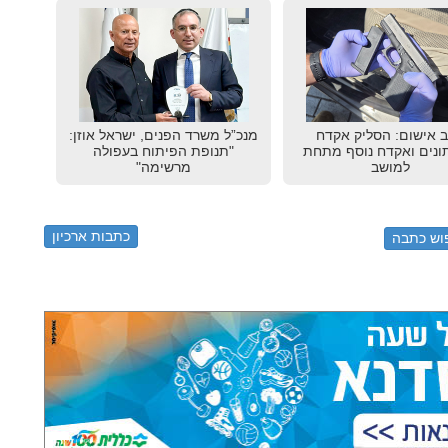
 אישום: הסליק אקדח
מנכ”ל משרד הפנים, ישראל אוזן:
נים ואקדח נוסף מתחת
"תנופת הפיתוח בעפולה
למושב
מרשימה"
כתבות ארכיון