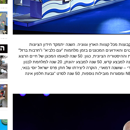
ו השנה ה-13, בין בני נוער וקבוצות מכל קצוות הארץ וגווניה. השנה יתמקד חידון הציונות
טים והאירועים המכוננים בזמן מלחמות "עם כלביא" ו"חרבות ברזל"
וכן נושאים נוספים בתחומי האקטואליה, התרבות וההיסטוריה הציונית, כגון: 50 שנה לנאומו המכונן של חיים הרצוג
בעקבות החלטת האו"ם "ציונות = גזענות", 70 שנה למבצע קדש, 50 שנה למבצע יהונתן, 20 שנה למלחמת לבנון
העברי – שושנה דמארי, הוקרה ליצירתו של חתן פרס ישראל יוסי בנאי,
הישגי הספורט הישראלי השנה לרבות ליגת ה NBA ומסגרות מובילות נוספות, 50 שנה לסרט "גבעת חלפון אינה