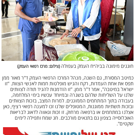
חוגגים מימונה בביה״ח העמק בעפולה
(צילום: מרכז רפואי העמק)
כמיטב המסורת, גם השנה, מנהל המרכז הרפואי העמק ד"ר מאור ממן
תפס את אחת העמדות, רקח והגיש מופלטות חמות לאנשי הצוות. "זו
ישראל במיטבה", אמר ד"ר ממן. "זו הזדמנות להגיד תודה לצוותים
שלנו על השליחות שלהם בשגרה ובמיוחד עכשיו בימי המלחמה,
בעבודה בתוך המתחמים הממוגנים. למרות המצב, בזכות הצוותים
ובזכות תשתיות ממוגנות, המטופלים שלנו זכו למענה רפואי רציף, כאן
אצלנו במתחמים או ברפואה מרחוק. זו זכות וגאווה לדאוג לבריאות
האוכלוסייה בצפון גם בתנאים מורכבים. חג שמח ותפילה לימים
שקטים".