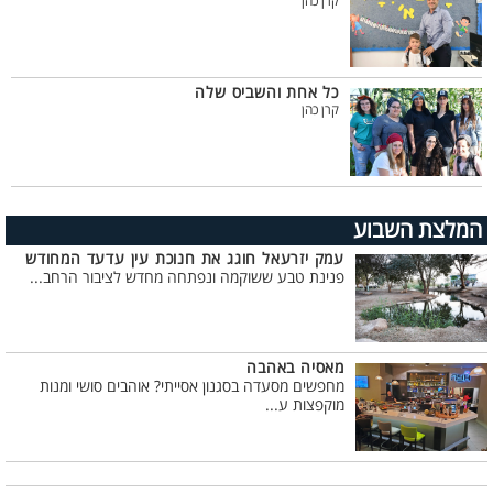
קרן כהן
כל אחת והשביס שלה
קרן כהן
המלצת השבוע
עמק יזרעאל חוגג את חנוכת עין עדעד המחודש
פנינת טבע ששוקמה ונפתחה מחדש לציבור הרחב...
מאסיה באהבה
מחפשים מסעדה בסגנון אסייתי? אוהבים סושי ומנות
מוקפצות ע...