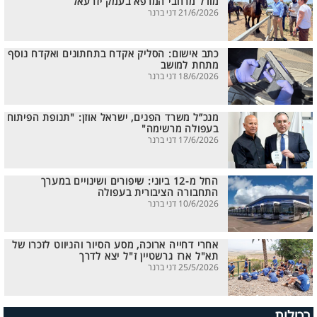
מודל מרחבי המרפא בעמק יזרעאל
21/6/2026 דני ברנר
כתב אישום: הסליק אקדח בתחתונים ואקדח נוסף
מתחת למושב
18/6/2026 דני ברנר
מנכ”ל משרד הפנים, ישראל אוזן: "תנופת הפיתוח
בעפולה מרשימה"
17/6/2026 דני ברנר
החל מ-12 ביוני: שיפורים ושינויים במערך
התחבורה הציבורית בעפולה
10/6/2026 דני ברנר
אחרי דחייה ארוכה, מסע הסיור והניווט לזכרו של
תא"ל ארז גרשטיין ז"ל יצא לדרך
25/5/2026 דני ברנר
רכילות