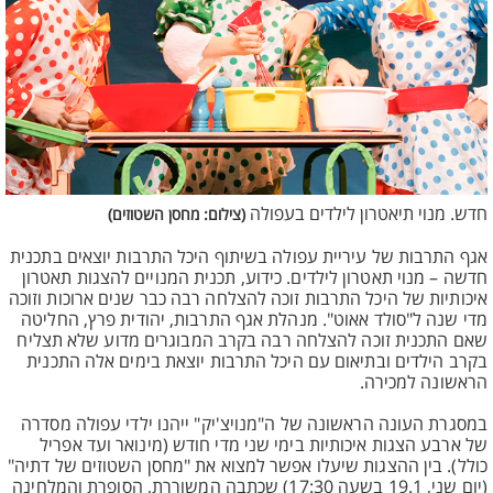
חדש. מנוי תיאטרון לילדים בעפולה
(צילום: מחסן השטוזים)
אגף התרבות של עיריית עפולה בשיתוף היכל התרבות יוצאים בתכנית
חדשה – מנוי תאטרון לילדים. כידוע, תכנית המנויים להצגות תאטרון
איכותיות של היכל התרבות זוכה להצלחה רבה כבר שנים ארוכות וזוכה
מדי שנה ל"סולד אאוט". מנהלת אגף התרבות, יהודית פרץ, החליטה
שאם התכנית זוכה להצלחה רבה בקרב המבוגרים מדוע שלא תצליח
בקרב הילדים ובתיאום עם היכל התרבות יוצאת בימים אלה התכנית
הראשונה למכירה.
במסגרת העונה הראשונה של ה"מנויצ'יק" ייהנו ילדי עפולה מסדרה
של ארבע הצגות איכותיות בימי שני מדי חודש (מינואר ועד אפריל
כולל). בין ההצגות שיעלו אפשר למצוא את "מחסן השטוזים של דתיה"
(יום שני, 19.1 בשעה 17:30) שכתבה המשוררת, הסופרת והמלחינה