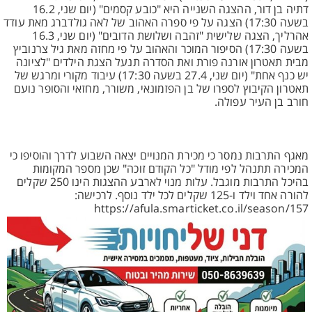
דתיה בן דור, ההצגה השנייה היא "כובע קסמים" (יום שני, 16.2
בשעה 17:30) הצגה על פי ספרה האהוב של לאה גולדברג מאת עודד
אהרליך, הצגה שלישית "זהבה ושלושת הדובים" (יום שני, 16.3
בשעה 17:30) הסיפור המוכר והאהוב על פי מחזה מאת גיל צרנוביץ
מבית תאטרון אורנה פורת ואת הסדרה תנעל הצגת הילדים "לציונה
יש כנף אחת" (יום שני, 27.4 בשעה 17:30) עיבוד מקורי ומרגש של
תאטרון הקיבוץ לספרו של בן הפזמונאי, משורר, מחזאי והסופר נועם
חורב בן העיר עפולה.
מאגף התרבות נמסר כי מכירת המנויים יצאה השבוע לדרך והוסיפו כי
המכירה תתנהל לפי מודל "כל הקודם זוכה" שכן מספר המקומות
בהיכל התרבות מוגבל. עלות מנוי לארבע ההצגות הינו 250 שקלים
להורה אחד וילד ו-125 שקלים לכל ילד נוסף. לרכישה:
https://afula.smarticket.co.il/season/157