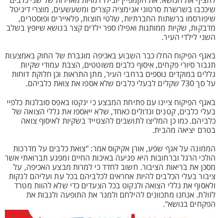
להציף את הנושא. את הקמפיין יובילו דמויות מאוירות של שני כלבים
שיככבו בשרשרת סרטוני אנימציה קצרים ומשעשעים, מוצרי דיגיטל
שיפורסמו ברשתות החברתיות, שלטי חוצות, פלאיירים ופוסטרים,
מדבקות, שקיות ממותגות ואפילו ספר ילדים קצר בנושא שיופץ בשלב
השני לילדי העיר.
באגף הפיקוח החלו כבר השבוע באכיפה מוגברת של החוק באמצעות
תגבור סיורי פקחים, איסוף כלבים משוטטים, הצבת עמודי שקיות
גללים במוקדים נוספים ברחבי העיר, מתן התראות וכן חלוקת דוחות
על סך 730 שקלים לבעלי כלבים שלא אספו את צואת כלביהם.
באגף הפיקוח ציינו עם פתיחת המבצע כי ינקטו באפס סובלנות כלפיי
בעלי כלבים, קטנים וגדולים כאחד, שלא ייאספו את גללי הצואה של
כלביהם. כמו כן המליצו לתושבים להצטייד בשקיות לאיסוף צואה
בטרם יציאה מהבית.
הממונה על אגף שפע, אורן אקיקוס אמר: "צואת כלבים על מדרכות
הולכי הרגל וברחובות היא פגיעה באיכות החיים ומפגע תברואתי אשר
מסכן את בריאות הציבור. חשוב לחדד כי למרות מבצע האכיפה, על
ציבור בעלי הכלבים להיות אחראים לכלביהם בכל עת ועליהם לנקות
ולאסוף את גללי הצואה ולנקוט בכל הצעדים כדי שלא להוות מטרד
לזולת. אנחנו מתכוונים להילחם ולמגר את התופעה ולגבות את
הפקחים בנושא".