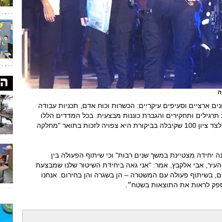
ה
ם ארציים וסעיפים עיקריים: הכשרות וכוח אדם, תכניות עבודה
ע תרגילים ותחקירים והגברת כוננות מבצעית. בכל המדדים הללו
עמדה יחידת השיטור העירוני בהצטיינות יתרה, ולצד ציון 100 שקיבלה בביקורת היא צפויה לזכות בתואר "מחלקה
ינה יחידה מצטיינת במשך שנים רבות" וכי שיתוף הפעולה בין
עיר, אבי אלקבץ, אמר: "אני גאה ביחידת השיטור שלנו שמבצעת
ם, בשיתוף פעולה עם המשטרה – הן בשגרה והן בחירום. אנחנו
פק לראות את התוצאות בשטח״.