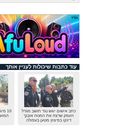
עוד כתבות שיכולות לעניין אותך
כתב אישום יוגש נגד תושב מגדל
10 מי
העמק שרצח את המנוח אובנך
המועצ
דינקו בפיצוץ מטען בעפולה