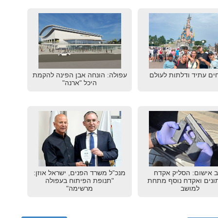
ים עתיד ודלתות לעולם
עפולה: הונחה אבן הפינה להקמת
היכל "ארנה"
 אישום: הסליק אקדח
מנכ”ל משרד הפנים, ישראל אוזן:
נים ואקדח נוסף מתחת
"תנופת הפיתוח בעפולה
למושב
מרשימה"